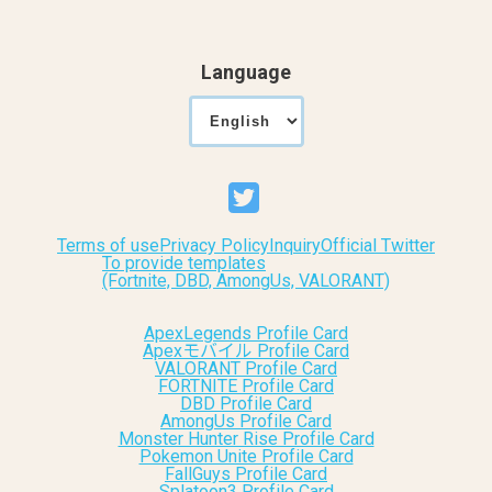
Language
Terms of use
Privacy Policy
Inquiry
Official Twitter
To provide templates
(Fortnite, DBD, AmongUs, VALORANT)
ApexLegends Profile Card
Apexモバイル Profile Card
VALORANT Profile Card
FORTNITE Profile Card
DBD Profile Card
AmongUs Profile Card
Monster Hunter Rise Profile Card
Pokemon Unite Profile Card
FallGuys Profile Card
Splatoon3 Profile Card