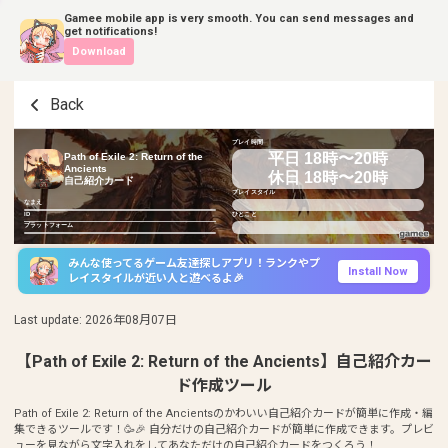
Gamee mobile app is very smooth. You can send messages and
get notifications!
Download
Back
プレイ時間
平日 18時〜20時
Path of Exile 2: Return of the
Ancients
休日 18時〜20時
自己紹介カード
プレイスタイル
なまえ
ID
ひとこと
プラットフォーム
みんな使ってるゲーム友達探しアプリ！ランクやプ
Install Now
レイスタイルが近い人と遊べるよ🎉
Last update
:
2026年08月07日
【Path of Exile 2: Return of the Ancients】自己紹介カー
ド作成ツール
Path of Exile 2: Return of the Ancientsのかわいい自己紹介カードが簡単に作成・編
集できるツールです！🥳🎉 自分だけの自己紹介カードが簡単に作成できます。プレビ
ューを見ながら文字入れをしてあなただけの自己紹介カードをつくろう！