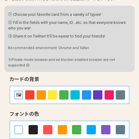
① Choose your favorite card from a variety of types!
② Fill in the fields with your name, ID...etc. so that everyone knows
who you are!
③ Share it on Twitter! It'll be easier to find your friends!
Recommended environment: Chrome and Safari.
※Private mode browser and ad blocker enabled browser are not
supported.😢
カードの背景
フォントの色