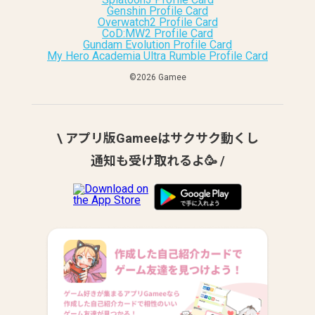
Genshin Profile Card
Overwatch2 Profile Card
CoD:MW2 Profile Card
Gundam Evolution Profile Card
My Hero Academia Ultra Rumble Profile Card
©︎2026 Gamee
\ アプリ版Gameeはサクサク動くし
通知も受け取れるよ🥳 /