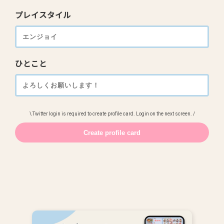
プレイスタイル
ひとこと
\ Twitter login is required to create profile card. Login on the next screen. /