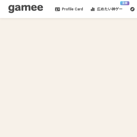
注目
Profile Card
広めたい神ゲー