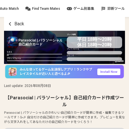
Auto Match
Find Team Mates
ゲーム別募集
診断ツール
Back
プレイ時間
平日 18時〜20時
Parasocial | パラソーシャル
休日 18時〜20時
自己紹介カード
プレイスタイル
なまえ
ID
ひとこと
プラットフォーム
みんな使ってるゲーム友達探しアプリ！ランクやプ
Install Now
レイスタイルが近い人と遊べるよ🎉
Last update
:
2026年08月08日
【Parasocial | パラソーシャル】自己紹介カード作成ツー
ル
Parasocial | パラソーシャルのかわいい自己紹介カードが簡単に作成・編集できるツ
ールです！🥳🎉 自分だけの自己紹介カードが簡単に作成できます。プレビューを見な
がら文字入れをしてあなただけの自己紹介カードをつくろう！