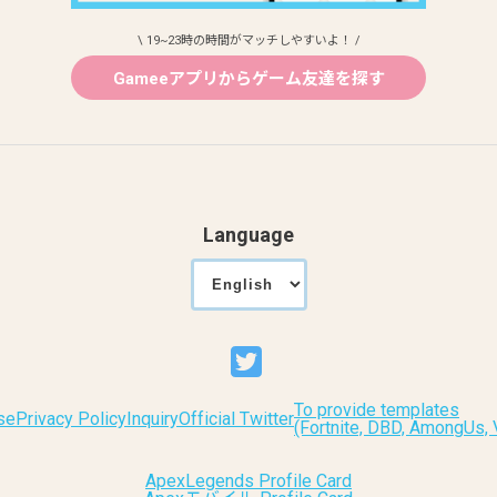
\ 19~23時の時間がマッチしやすいよ！ /
Gameeアプリからゲーム友達を探す
Language
To provide templates
se
Privacy Policy
Inquiry
Official Twitter
(Fortnite, DBD, AmongUs
ApexLegends Profile Card