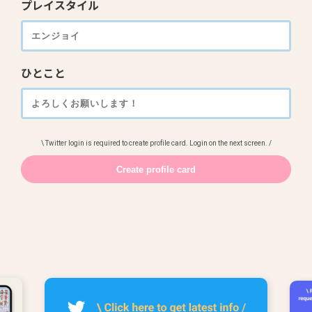
プレイスタイル
ひとこと
\ Twitter login is required to create profile card. Login on the next screen. /