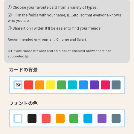
① Choose your favorite card from a variety of types!
② Fill in the fields with your name, ID...etc. so that everyone knows
who you are!
③ Share it on Twitter! It'll be easier to find your friends!
Recommended environment: Chrome and Safari.
※Private mode browser and ad blocker enabled browser are not
supported.😢
カードの背景
フォントの色