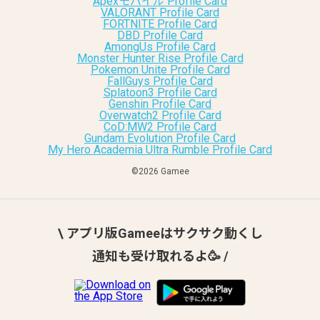
Apexモバイル Profile Card
VALORANT Profile Card
FORTNITE Profile Card
DBD Profile Card
AmongUs Profile Card
Monster Hunter Rise Profile Card
Pokemon Unite Profile Card
FallGuys Profile Card
Splatoon3 Profile Card
Genshin Profile Card
Overwatch2 Profile Card
CoD:MW2 Profile Card
Gundam Evolution Profile Card
My Hero Academia Ultra Rumble Profile Card
©︎2026 Gamee
\ アプリ版Gameeはサクサク動くし
通知も受け取れるよ🥳 /