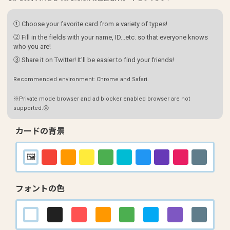
① Choose your favorite card from a variety of types!
② Fill in the fields with your name, ID...etc. so that everyone knows
who you are!
③ Share it on Twitter! It'll be easier to find your friends!
Recommended environment: Chrome and Safari.
※Private mode browser and ad blocker enabled browser are not
supported.😢
カードの背景
フォントの色