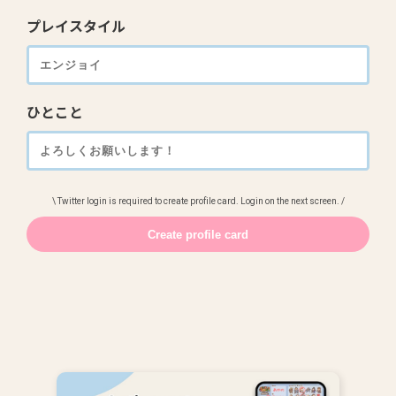
プレイスタイル
ひとこと
\ Twitter login is required to create profile card. Login on the next screen. /