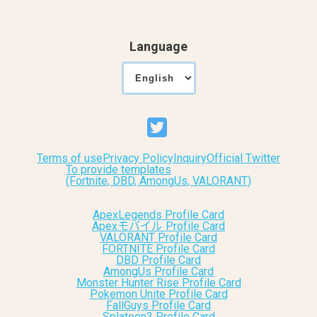
Language
Terms of use
Privacy Policy
Inquiry
Official Twitter
To provide templates
(Fortnite, DBD, AmongUs, VALORANT)
ApexLegends Profile Card
Apexモバイル Profile Card
VALORANT Profile Card
FORTNITE Profile Card
DBD Profile Card
AmongUs Profile Card
Monster Hunter Rise Profile Card
Pokemon Unite Profile Card
FallGuys Profile Card
Splatoon3 Profile Card