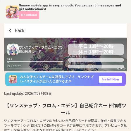
Gamee mobile app is very smooth. You can send messages and
get notifications!
Download
Back
プレイ時間
平日 18時〜20時
ワンステップ・フロム・エデン
休日 18時〜20時
自己紹介カード
プレイスタイル
なまえ
ID
ひとこと
プラットフォーム
みんな使ってるゲーム友達探しアプリ！ランクやプ
Install Now
レイスタイルが近い人と遊べるよ🎉
Last update
:
2026年08月08日
【ワンステップ・フロム・エデン】自己紹介カード作成ツ
ール
ワンステップ・フロム・エデンのかわいい自己紹介カードが簡単に作成・編集できる
ツールです！🥳🎉 自分だけの自己紹介カードが簡単に作成できます。プレビューを見
ながら文字入れをしてあなただけの自己紹介カードをつくろう！