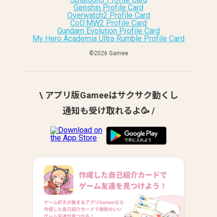
Genshin Profile Card
Overwatch2 Profile Card
CoD:MW2 Profile Card
Gundam Evolution Profile Card
My Hero Academia Ultra Rumble Profile Card
©︎2026 Gamee
\ アプリ版Gameeはサクサク動くし
通知も受け取れるよ🥳 /