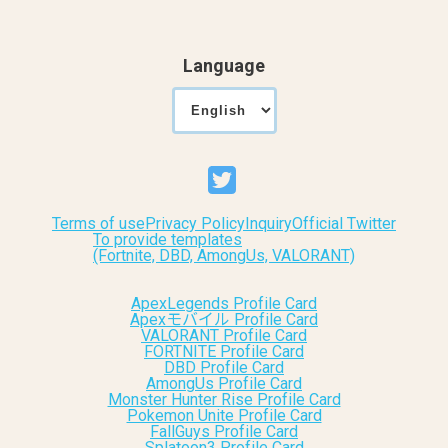
Language
Terms of use
Privacy Policy
Inquiry
Official Twitter
To provide templates
(Fortnite, DBD, AmongUs, VALORANT)
ApexLegends Profile Card
Apexモバイル Profile Card
VALORANT Profile Card
FORTNITE Profile Card
DBD Profile Card
AmongUs Profile Card
Monster Hunter Rise Profile Card
Pokemon Unite Profile Card
FallGuys Profile Card
Splatoon3 Profile Card