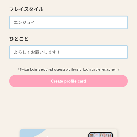
プレイスタイル
ひとこと
\ Twitter login is required to create profile card. Login on the next screen. /