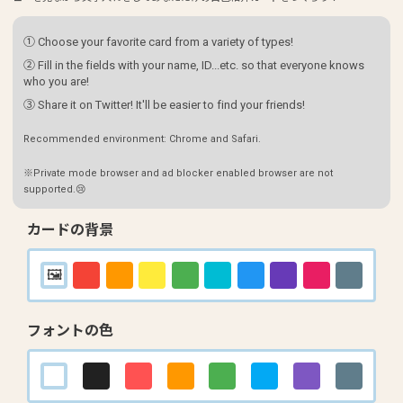
① Choose your favorite card from a variety of types!
② Fill in the fields with your name, ID...etc. so that everyone knows
who you are!
③ Share it on Twitter! It'll be easier to find your friends!
Recommended environment: Chrome and Safari.
※Private mode browser and ad blocker enabled browser are not
supported.😢
カードの背景
フォントの色