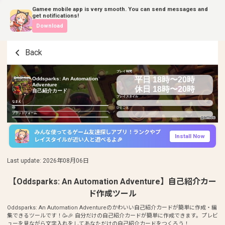
Gamee mobile app is very smooth. You can send messages and
get notifications!
Download
Back
プレイ時間
平日 18時〜20時
Oddsparks: An Automation
Adventure
休日 18時〜20時
自己紹介カード
プレイスタイル
なまえ
ID
ひとこと
プラットフォーム
みんな使ってるゲーム友達探しアプリ！ランクやプ
Install Now
レイスタイルが近い人と遊べるよ🎉
Last update
:
2026年08月06日
【Oddsparks: An Automation Adventure】自己紹介カー
ド作成ツール
Oddsparks: An Automation Adventureのかわいい自己紹介カードが簡単に作成・編
集できるツールです！🥳🎉 自分だけの自己紹介カードが簡単に作成できます。プレビ
ューを見ながら文字入れをしてあなただけの自己紹介カードをつくろう！