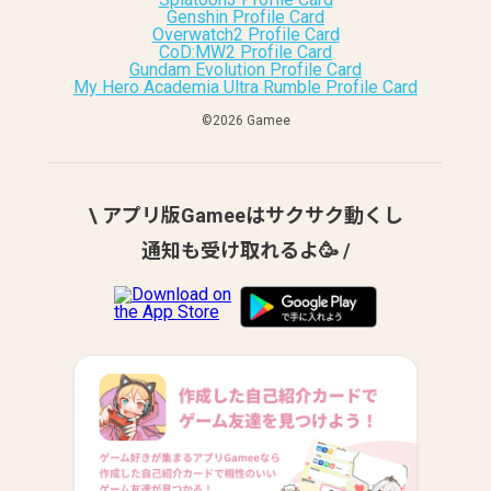
Genshin Profile Card
Overwatch2 Profile Card
CoD:MW2 Profile Card
Gundam Evolution Profile Card
My Hero Academia Ultra Rumble Profile Card
©︎2026 Gamee
\ アプリ版Gameeはサクサク動くし
通知も受け取れるよ🥳 /