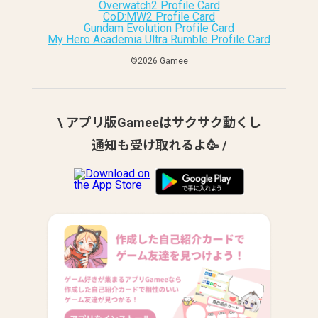
Overwatch2 Profile Card
CoD:MW2 Profile Card
Gundam Evolution Profile Card
My Hero Academia Ultra Rumble Profile Card
©︎2026 Gamee
\ アプリ版Gameeはサクサク動くし
通知も受け取れるよ🥳 /