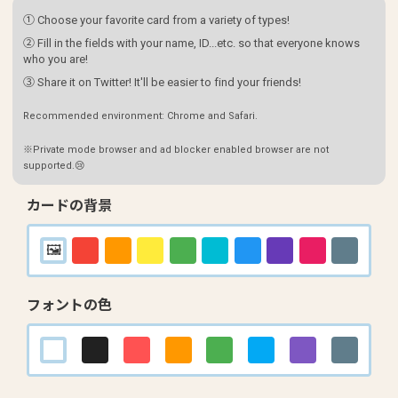
① Choose your favorite card from a variety of types!
② Fill in the fields with your name, ID...etc. so that everyone knows
who you are!
③ Share it on Twitter! It'll be easier to find your friends!
Recommended environment: Chrome and Safari.
※Private mode browser and ad blocker enabled browser are not
supported.😢
カードの背景
フォントの色