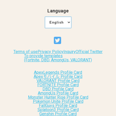
Language
Terms of use
Privacy Policy
Inquiry
Official Twitter
To provide templates
(Fortnite, DBD, AmongUs, VALORANT)
ApexLegends Profile Card
Apexモバイル Profile Card
VALORANT Profile Card
FORTNITE Profile Card
DBD Profile Card
AmongUs Profile Card
Monster Hunter Rise Profile Card
Pokemon Unite Profile Card
FallGuys Profile Card
Splatoon3 Profile Card
Genshin Profile Card