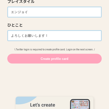
プレイスタイル
ひとこと
\ Twitter login is required to create profile card. Login on the next screen. /