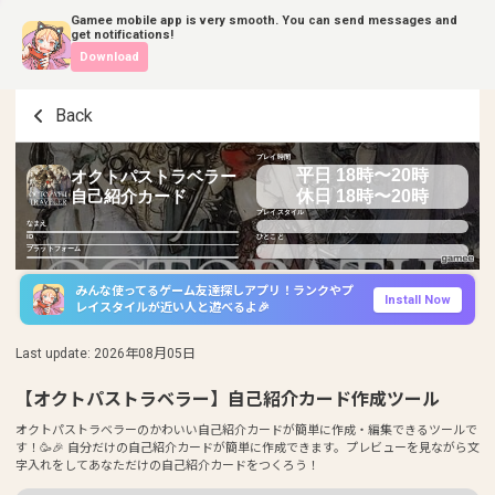
Gamee mobile app is very smooth. You can send messages and
get notifications!
Download
Back
プレイ時間
平日 18時〜20時
オクトパストラベラー
休日 18時〜20時
自己紹介カード
プレイスタイル
なまえ
ID
ひとこと
プラットフォーム
みんな使ってるゲーム友達探しアプリ！ランクやプ
Install Now
レイスタイルが近い人と遊べるよ🎉
Last update
:
2026年08月05日
【オクトパストラベラー】自己紹介カード作成ツール
オクトパストラベラーのかわいい自己紹介カードが簡単に作成・編集できるツールで
す！🥳🎉 自分だけの自己紹介カードが簡単に作成できます。プレビューを見ながら文
字入れをしてあなただけの自己紹介カードをつくろう！