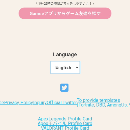
\ 19~23時の時間がマッチしやすいよ！ /
Gameeアプリからゲーム友達を探す
Language
To provide templates
se
Privacy Policy
Inquiry
Official Twitter
(Fortnite, DBD, AmongUs
ApexLegends Profile Card
Apexモバイル Profile Card
VALORANT Profile Card