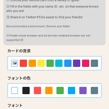
① Choose your favorite card from a variety of types!
② Fill in the fields with your name, ID...etc. so that everyone knows
who you are!
③ Share it on Twitter! It'll be easier to find your friends!
Recommended environment: Chrome and Safari.
※Private mode browser and ad blocker enabled browser are not
supported.😢
カードの背景
フォントの色
フォント