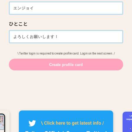
ひとこと
\ Twitter login is required to create profile card. Login on the next screen. /