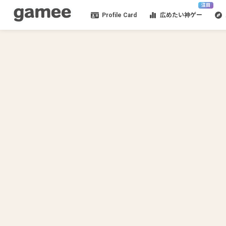
注目
Profile Card
広めたい神ゲー