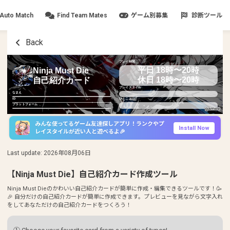
Auto Match
Find Team Mates
ゲーム別募集
診断ツール
Back
プレイ時間
平日 18時〜20時
Ninja Must Die
休日 18時〜20時
自己紹介カード
プレイスタイル
なまえ
ID
ひとこと
プラットフォーム
みんな使ってるゲーム友達探しアプリ！ランクやプ
Install Now
レイスタイルが近い人と遊べるよ🎉
Last update
:
2026年08月06日
【Ninja Must Die】自己紹介カード作成ツール
Ninja Must Dieのかわいい自己紹介カードが簡単に作成・編集できるツールです！🥳
🎉 自分だけの自己紹介カードが簡単に作成できます。プレビューを見ながら文字入れ
をしてあなただけの自己紹介カードをつくろう！