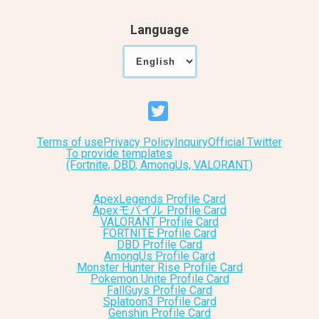
Language
Terms of use
Privacy Policy
Inquiry
Official Twitter
To provide templates
(Fortnite, DBD, AmongUs, VALORANT)
ApexLegends Profile Card
Apexモバイル Profile Card
VALORANT Profile Card
FORTNITE Profile Card
DBD Profile Card
AmongUs Profile Card
Monster Hunter Rise Profile Card
Pokemon Unite Profile Card
FallGuys Profile Card
Splatoon3 Profile Card
Genshin Profile Card