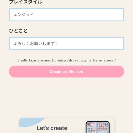
プレイスタイル
ひとこと
\ Twitter login is required to create profile card. Login on the next screen. /