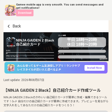
Gamee mobile app is very smooth. You can send messages and
get notifications!
Download
Back
プレイ時間
平日 18時〜20時
NINJA GAIDEN 2 Black
休日 18時〜20時
自己紹介カード
プレイスタイル
なまえ
ID
ひとこと
プラットフォーム
みんな使ってるゲーム友達探しアプリ！ランクやプ
Install Now
レイスタイルが近い人と遊べるよ🎉
Last update
:
2026年08月07日
【NINJA GAIDEN 2 Black】自己紹介カード作成ツール
NINJA GAIDEN 2 Blackのかわいい自己紹介カードが簡単に作成・編集できるツール
です！🥳🎉 自分だけの自己紹介カードが簡単に作成できます。プレビューを見ながら
文字入れをしてあなただけの自己紹介カードをつくろう！