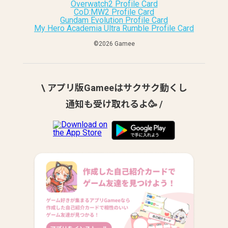
Overwatch2 Profile Card
CoD:MW2 Profile Card
Gundam Evolution Profile Card
My Hero Academia Ultra Rumble Profile Card
©︎2026 Gamee
\ アプリ版Gameeはサクサク動くし
通知も受け取れるよ🥳 /