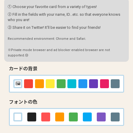
① Choose your favorite card from a variety of types!
② Fill in the fields with your name, ID...etc. so that everyone knows
who you are!
③ Share it on Twitter! It'll be easier to find your friends!
Recommended environment: Chrome and Safari.
※Private mode browser and ad blocker enabled browser are not
supported.😢
カードの背景
フォントの色