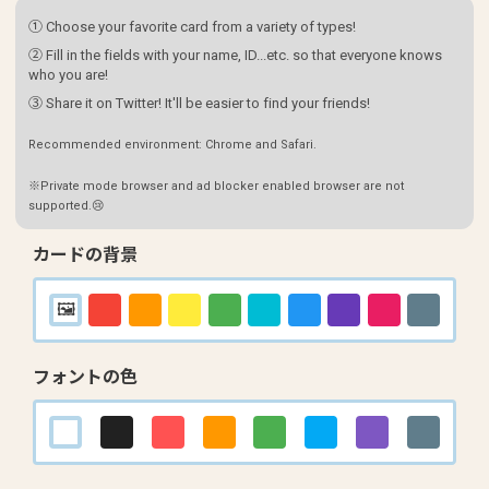
① Choose your favorite card from a variety of types!
② Fill in the fields with your name, ID...etc. so that everyone knows
who you are!
③ Share it on Twitter! It'll be easier to find your friends!
Recommended environment: Chrome and Safari.
※Private mode browser and ad blocker enabled browser are not
supported.😢
カードの背景
フォントの色