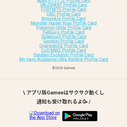
Apexモバイル Profile Card
VALORANT Profile Card
FORTNITE Profile Card
DBD Profile Card
AmongUs Profile Card
Monster Hunter Rise Profile Card
Pokemon Unite Profile Card
FallGuys Profile Card
Splatoon3 Profile Card
Genshin Profile Card
Overwatch2 Profile Card
CoD:MW2 Profile Card
Gundam Evolution Profile Card
My Hero Academia Ultra Rumble Profile Card
©︎2026 Gamee
\ アプリ版Gameeはサクサク動くし
通知も受け取れるよ🥳 /