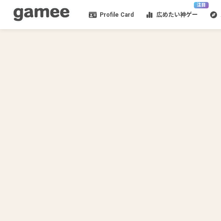
注目
Profile Card
広めたい神ゲー