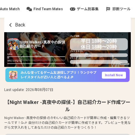
Auto Match
Find Team Mates
ゲーム別募集
診断ツール
Back
プレイ時間
平日 18時〜20時
Night Walker -真夜中の探偵-
休日 18時〜20時
自己紹介カード
プレイスタイル
なまえ
ID
ひとこと
プラットフォーム
みんな使ってるゲーム友達探しアプリ！ランクやプ
Install Now
レイスタイルが近い人と遊べるよ🎉
Last update
:
2026年08月07日
【Night Walker -真夜中の探偵-】自己紹介カード作成ツー
ル
Night Walker -真夜中の探偵-のかわいい自己紹介カードが簡単に作成・編集できるツ
ールです！🥳🎉 自分だけの自己紹介カードが簡単に作成できます。プレビューを見な
がら文字入れをしてあなただけの自己紹介カードをつくろう！