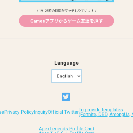
\ 19~23時の時間がマッチしやすいよ！ /
Gameeアプリからゲーム友達を探す
Language
To provide templates
se
Privacy Policy
Inquiry
Official Twitter
(Fortnite, DBD, AmongUs
ApexLegends Profile Card