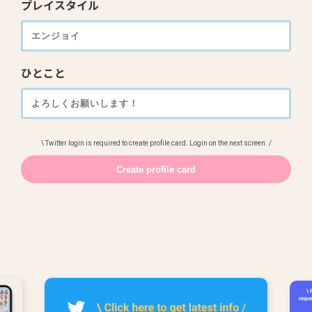
プレイスタイル
ひとこと
\ Twitter login is required to create profile card. Login on the next screen. /