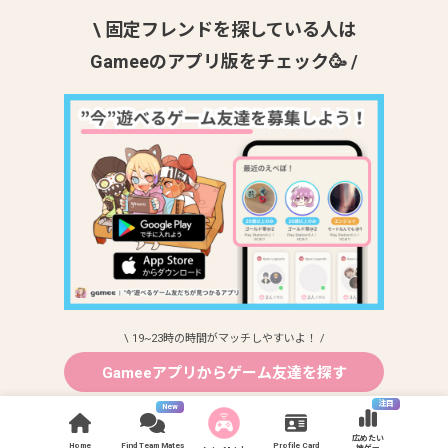
\ 固定フレンドを探している人は
Gameeのアプリ版をチェック🥳 /
\ 19~23時の時間がマッチしやすいよ！ /
Gameeアプリからゲーム友達を探す
注目
New
広めたい
Home
Find Team Mates
Profile Card