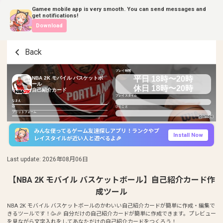
Gamee mobile app is very smooth. You can send messages and
get notifications!
Download
Back
プレイ時間
平日 18時〜20時
NBA 2K モバイル バスケットボ
ール
休日 18時〜20時
自己紹介カード
プレイスタイル
なまえ
ID
ひとこと
プラットフォーム
みんな使ってるゲーム友達探しアプリ！ランクやプ
Install Now
レイスタイルが近い人と遊べるよ🎉
Last update
:
2026年08月06日
【NBA 2K モバイル バスケットボール】自己紹介カード作
成ツール
NBA 2K モバイル バスケットボールのかわいい自己紹介カードが簡単に作成・編集で
きるツールです！🥳🎉 自分だけの自己紹介カードが簡単に作成できます。プレビュー
を見ながら文字入れをしてあなただけの自己紹介カードをつくろう！