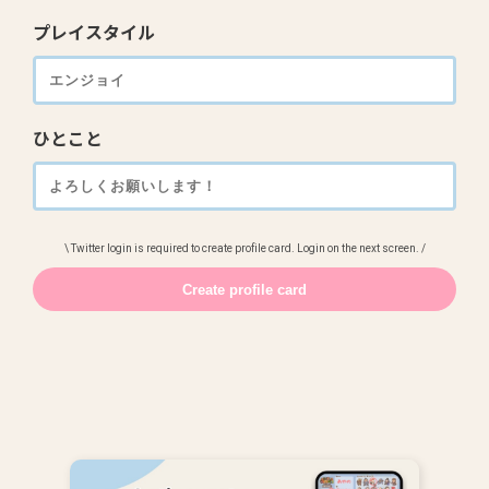
プレイスタイル
ひとこと
\ Twitter login is required to create profile card. Login on the next screen. /