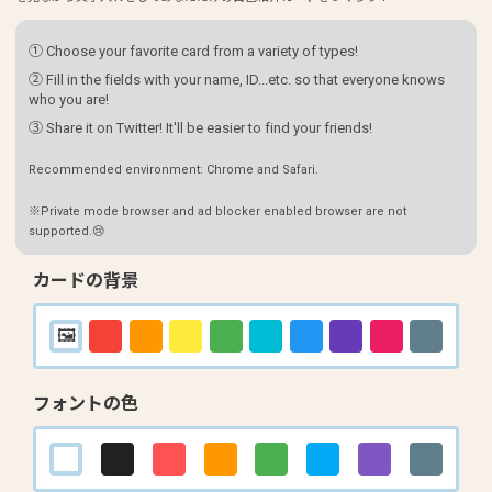
① Choose your favorite card from a variety of types!
② Fill in the fields with your name, ID...etc. so that everyone knows
who you are!
③ Share it on Twitter! It'll be easier to find your friends!
Recommended environment: Chrome and Safari.
※Private mode browser and ad blocker enabled browser are not
supported.😢
カードの背景
フォントの色