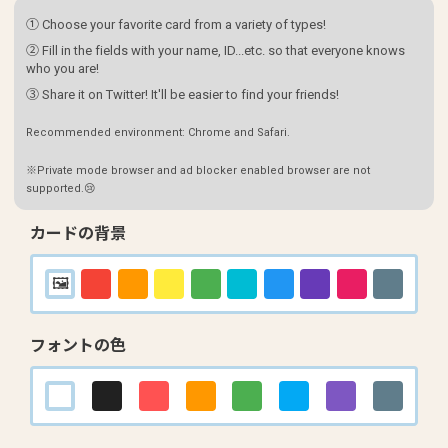
① Choose your favorite card from a variety of types!
② Fill in the fields with your name, ID...etc. so that everyone knows
who you are!
③ Share it on Twitter! It'll be easier to find your friends!
Recommended environment: Chrome and Safari.
※Private mode browser and ad blocker enabled browser are not
supported.😢
カードの背景
フォントの色