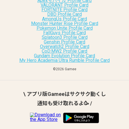
Apexモバイル Profile Card
VALORANT Profile Card
FORTNITE Profile Card
DBD Profile Card
AmongUs Profile Card
Monster Hunter Rise Profile Card
Pokemon Unite Profile Card
FallGuys Profile Card
Splatoon3 Profile Card
Genshin Profile Card
Overwatch2 Profile Card
CoD:MW2 Profile Card
Gundam Evolution Profile Card
My Hero Academia Ultra Rumble Profile Card
©︎2026 Gamee
\ アプリ版Gameeはサクサク動くし
通知も受け取れるよ🥳 /