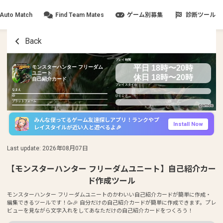
Auto Match
Find Team Mates
ゲーム別募集
診断ツール
Back
プレイ時間
平日 18時〜20時
モンスターハンター フリーダム
ユニート
休日 18時〜20時
自己紹介カード
プレイスタイル
なまえ
ID
ひとこと
プラットフォーム
みんな使ってるゲーム友達探しアプリ！ランクやプ
Install Now
レイスタイルが近い人と遊べるよ🎉
Last update
:
2026年08月07日
【モンスターハンター フリーダムユニート】自己紹介カー
ド作成ツール
モンスターハンター フリーダムユニートのかわいい自己紹介カードが簡単に作成・
編集できるツールです！🥳🎉 自分だけの自己紹介カードが簡単に作成できます。プレ
ビューを見ながら文字入れをしてあなただけの自己紹介カードをつくろう！