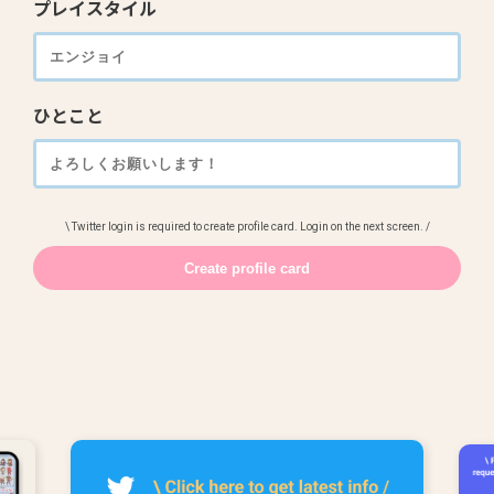
プレイスタイル
ひとこと
\ Twitter login is required to create profile card. Login on the next screen. /