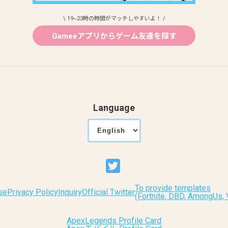
\ 19~23時の時間がマッチしやすいよ！ /
Gameeアプリからゲーム友達を探す
Language
To provide templates
se
Privacy Policy
Inquiry
Official Twitter
(Fortnite, DBD, AmongUs
ApexLegends Profile Card