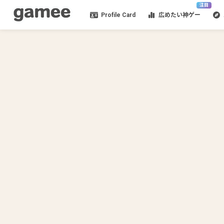
注目
Profile Card
広めたい神ゲー