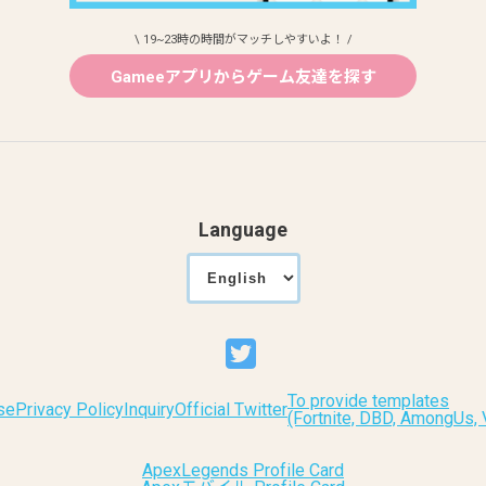
\ 19~23時の時間がマッチしやすいよ！ /
Gameeアプリからゲーム友達を探す
Language
To provide templates
se
Privacy Policy
Inquiry
Official Twitter
(Fortnite, DBD, AmongUs
ApexLegends Profile Card