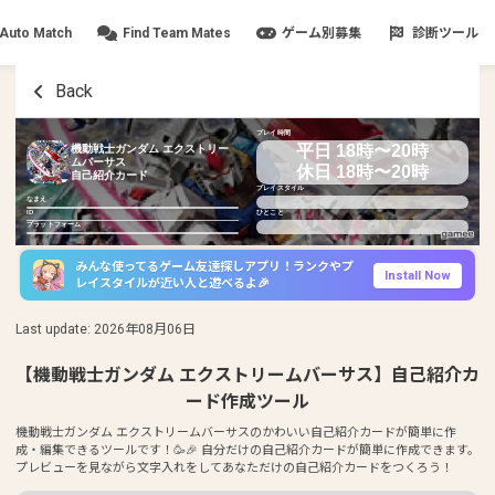
Auto Match
Find Team Mates
ゲーム別募集
診断ツール
Back
プレイ時間
平日 18時〜20時
機動戦士ガンダム エクストリー
ムバーサス
休日 18時〜20時
自己紹介カード
プレイスタイル
なまえ
ID
ひとこと
プラットフォーム
みんな使ってるゲーム友達探しアプリ！ランクやプ
Install Now
レイスタイルが近い人と遊べるよ🎉
Last update
:
2026年08月06日
【機動戦士ガンダム エクストリームバーサス】自己紹介カ
ード作成ツール
機動戦士ガンダム エクストリームバーサスのかわいい自己紹介カードが簡単に作
成・編集できるツールです！🥳🎉 自分だけの自己紹介カードが簡単に作成できます。
プレビューを見ながら文字入れをしてあなただけの自己紹介カードをつくろう！