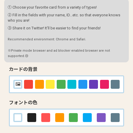
① Choose your favorite card from a variety of types!
② Fill in the fields with your name, ID...etc. so that everyone knows
who you are!
③ Share it on Twitter! It'll be easier to find your friends!
Recommended environment: Chrome and Safari.
※Private mode browser and ad blocker enabled browser are not
supported.😢
カードの背景
フォントの色