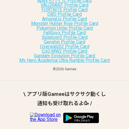
Apexモバイル Profile Card
VALORANT Profile Card
FORTNITE Profile Card
DBD Profile Card
AmongUs Profile Card
Monster Hunter Rise Profile Card
Pokemon Unite Profile Card
FallGuys Profile Card
Splatoon3 Profile Card
Genshin Profile Card
Overwatch2 Profile Card
CoD:MW2 Profile Card
Gundam Evolution Profile Card
My Hero Academia Ultra Rumble Profile Card
©︎2026 Gamee
\ アプリ版Gameeはサクサク動くし
通知も受け取れるよ🥳 /