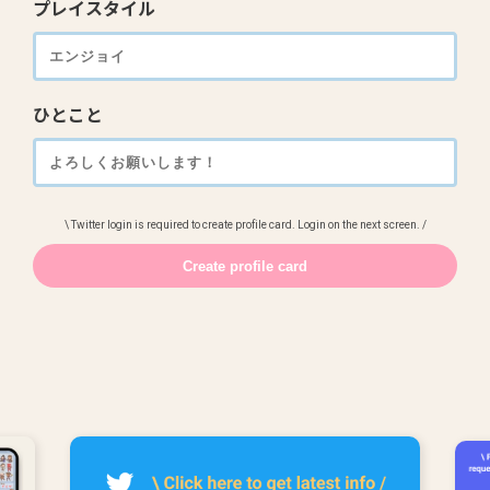
プレイスタイル
ひとこと
\ Twitter login is required to create profile card. Login on the next screen. /