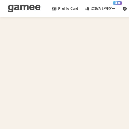
注目
Profile Card
広めたい神ゲー