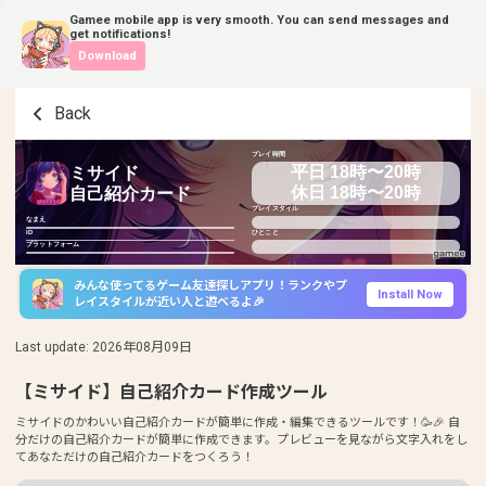
Gamee mobile app is very smooth. You can send messages and
get notifications!
Download
Back
プレイ時間
平日 18時〜20時
ミサイド
休日 18時〜20時
自己紹介カード
プレイスタイル
なまえ
ID
ひとこと
プラットフォーム
みんな使ってるゲーム友達探しアプリ！ランクやプ
Install Now
レイスタイルが近い人と遊べるよ🎉
Last update
:
2026年08月09日
【ミサイド】自己紹介カード作成ツール
ミサイドのかわいい自己紹介カードが簡単に作成・編集できるツールです！🥳🎉 自
分だけの自己紹介カードが簡単に作成できます。プレビューを見ながら文字入れをし
てあなただけの自己紹介カードをつくろう！