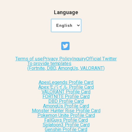
Language
Terms of use
Privacy Policy
Inquiry
Official Twitter
To provide templates
(Fortnite, DBD, AmongUs, VALORANT)
ApexLegends Profile Card
Apexモバイル Profile Card
VALORANT Profile Card
FORTNITE Profile Card
DBD Profile Card
AmongUs Profile Card
Monster Hunter Rise Profile Card
Pokemon Unite Profile Card
FallGuys Profile Card
Splatoon3 Profile Card
Genshin Profile Card