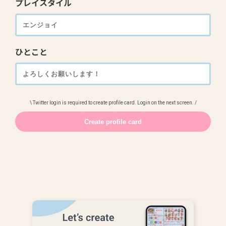
プレイスタイル
ひとこと
\ Twitter login is required to create profile card. Login on the next screen. /