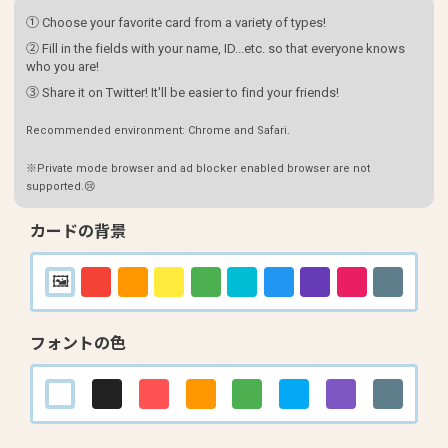
① Choose your favorite card from a variety of types!
② Fill in the fields with your name, ID...etc. so that everyone knows
who you are!
③ Share it on Twitter! It'll be easier to find your friends!
Recommended environment: Chrome and Safari.
※Private mode browser and ad blocker enabled browser are not
supported.😢
カードの背景
フォントの色