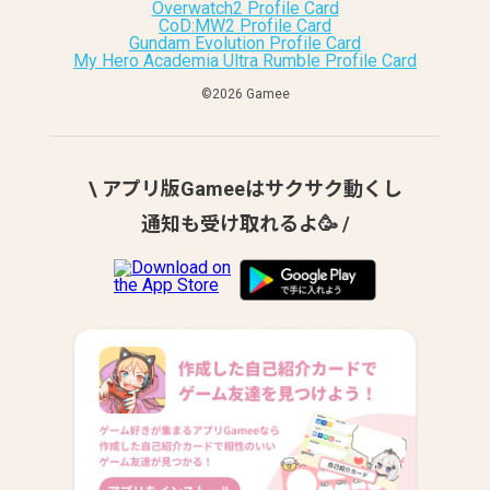
Overwatch2 Profile Card
CoD:MW2 Profile Card
Gundam Evolution Profile Card
My Hero Academia Ultra Rumble Profile Card
©︎2026 Gamee
\ アプリ版Gameeはサクサク動くし
通知も受け取れるよ🥳 /