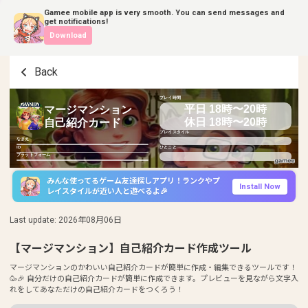
Gamee mobile app is very smooth. You can send messages and
get notifications!
Download
Back
プレイ時間
平日 18時〜20時
マージマンション
休日 18時〜20時
自己紹介カード
プレイスタイル
なまえ
ID
ひとこと
プラットフォーム
みんな使ってるゲーム友達探しアプリ！ランクやプ
Install Now
レイスタイルが近い人と遊べるよ🎉
Last update
:
2026年08月06日
【マージマンション】自己紹介カード作成ツール
マージマンションのかわいい自己紹介カードが簡単に作成・編集できるツールです！
🥳🎉 自分だけの自己紹介カードが簡単に作成できます。プレビューを見ながら文字入
れをしてあなただけの自己紹介カードをつくろう！