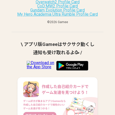
Overwatch2 Profile Card
CoD:MW2 Profile Card
Gundam Evolution Profile Card
My Hero Academia Ultra Rumble Profile Card
©︎2026 Gamee
\ アプリ版Gameeはサクサク動くし
通知も受け取れるよ🥳 /