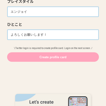
プレイスタイル
ひとこと
\ Twitter login is required to create profile card. Login on the next screen. /