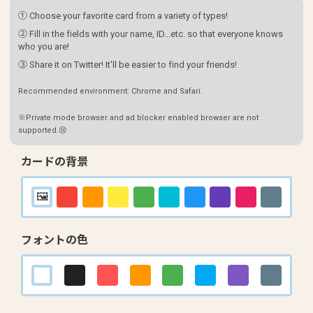
① Choose your favorite card from a variety of types!
② Fill in the fields with your name, ID...etc. so that everyone knows
who you are!
③ Share it on Twitter! It'll be easier to find your friends!
Recommended environment: Chrome and Safari.
※Private mode browser and ad blocker enabled browser are not
supported.😢
カードの背景
フォントの色