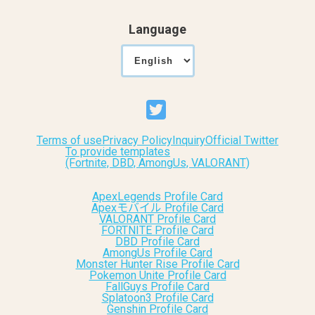
Language
Terms of use
Privacy Policy
Inquiry
Official Twitter
To provide templates
(Fortnite, DBD, AmongUs, VALORANT)
ApexLegends Profile Card
Apexモバイル Profile Card
VALORANT Profile Card
FORTNITE Profile Card
DBD Profile Card
AmongUs Profile Card
Monster Hunter Rise Profile Card
Pokemon Unite Profile Card
FallGuys Profile Card
Splatoon3 Profile Card
Genshin Profile Card