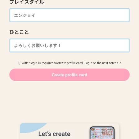
プレイスタイル
ひとこと
\ Twitter login is required to create profile card. Login on the next screen. /