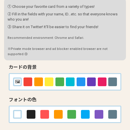
① Choose your favorite card from a variety of types!
② Fill in the fields with your name, ID...etc. so that everyone knows
who you are!
③ Share it on Twitter! It'll be easier to find your friends!
Recommended environment: Chrome and Safari.
※Private mode browser and ad blocker enabled browser are not
supported.😢
カードの背景
フォントの色