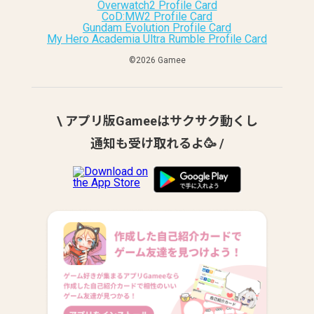
Overwatch2 Profile Card
CoD:MW2 Profile Card
Gundam Evolution Profile Card
My Hero Academia Ultra Rumble Profile Card
©︎2026 Gamee
\ アプリ版Gameeはサクサク動くし
通知も受け取れるよ🥳 /