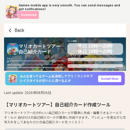
Gamee mobile app is very smooth. You can send messages and
get notifications!
Download
Back
プレイ時間
平日 18時〜20時
マリオカートツアー
休日 18時〜20時
自己紹介カード
プレイスタイル
なまえ
ID
ひとこと
プラットフォーム
みんな使ってるゲーム友達探しアプリ！ランクやプ
Install Now
レイスタイルが近い人と遊べるよ🎉
Last update
:
2026年08月06日
【マリオカートツアー】自己紹介カード作成ツール
マリオカートツアーのかわいい自己紹介カードが簡単に作成・編集できるツールで
す！🥳🎉 自分だけの自己紹介カードが簡単に作成できます。プレビューを見ながら文
字入れをしてあなただけの自己紹介カードをつくろう！