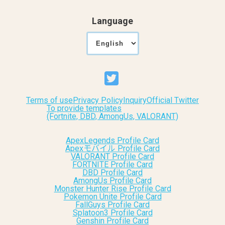
Language
Terms of use
Privacy Policy
Inquiry
Official Twitter
To provide templates
(Fortnite, DBD, AmongUs, VALORANT)
ApexLegends Profile Card
Apexモバイル Profile Card
VALORANT Profile Card
FORTNITE Profile Card
DBD Profile Card
AmongUs Profile Card
Monster Hunter Rise Profile Card
Pokemon Unite Profile Card
FallGuys Profile Card
Splatoon3 Profile Card
Genshin Profile Card