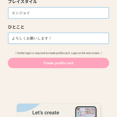
プレイスタイル
ひとこと
\ Twitter login is required to create profile card. Login on the next screen. /