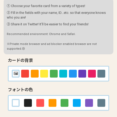
① Choose your favorite card from a variety of types!
② Fill in the fields with your name, ID...etc. so that everyone knows
who you are!
③ Share it on Twitter! It'll be easier to find your friends!
Recommended environment: Chrome and Safari.
※Private mode browser and ad blocker enabled browser are not
supported.😢
カードの背景
フォントの色