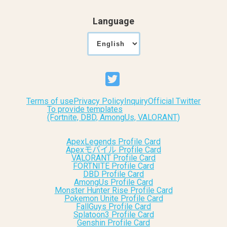
Language
Terms of use
Privacy Policy
Inquiry
Official Twitter
To provide templates
(Fortnite, DBD, AmongUs, VALORANT)
ApexLegends Profile Card
Apexモバイル Profile Card
VALORANT Profile Card
FORTNITE Profile Card
DBD Profile Card
AmongUs Profile Card
Monster Hunter Rise Profile Card
Pokemon Unite Profile Card
FallGuys Profile Card
Splatoon3 Profile Card
Genshin Profile Card