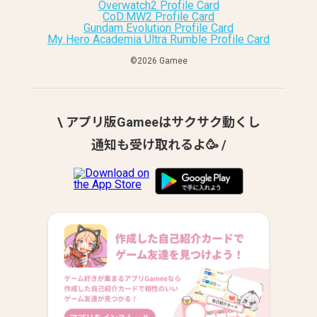
Overwatch2 Profile Card
CoD:MW2 Profile Card
Gundam Evolution Profile Card
My Hero Academia Ultra Rumble Profile Card
©︎2026 Gamee
\ アプリ版Gameeはサクサク動くし
通知も受け取れるよ🥳 /