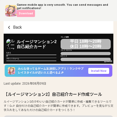
Gamee mobile app is very smooth. You can send messages and
get notifications!
Download
Back
プレイ時間
平日 18時〜20時
ルイージマンション2
休日 18時〜20時
自己紹介カード
プレイスタイル
なまえ
ID
ひとこと
プラットフォーム
みんな使ってるゲーム友達探しアプリ！ランクやプ
Install Now
レイスタイルが近い人と遊べるよ🎉
Last update
:
2026年08月09日
【ルイージマンション2】自己紹介カード作成ツール
ルイージマンション2のかわいい自己紹介カードが簡単に作成・編集できるツールで
す！🥳🎉 自分だけの自己紹介カードが簡単に作成できます。プレビューを見ながら文
字入れをしてあなただけの自己紹介カードをつくろう！