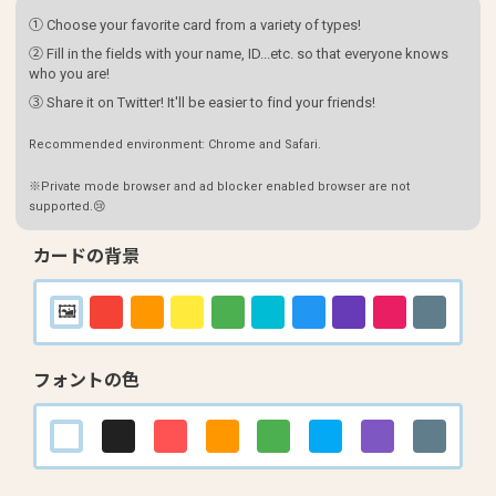
① Choose your favorite card from a variety of types!
② Fill in the fields with your name, ID...etc. so that everyone knows
who you are!
③ Share it on Twitter! It'll be easier to find your friends!
Recommended environment: Chrome and Safari.
※Private mode browser and ad blocker enabled browser are not
supported.😢
カードの背景
フォントの色