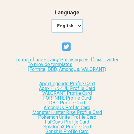
Language
Terms of use
Privacy Policy
Inquiry
Official Twitter
To provide templates
(Fortnite, DBD, AmongUs, VALORANT)
ApexLegends Profile Card
Apexモバイル Profile Card
VALORANT Profile Card
FORTNITE Profile Card
DBD Profile Card
AmongUs Profile Card
Monster Hunter Rise Profile Card
Pokemon Unite Profile Card
FallGuys Profile Card
Splatoon3 Profile Card
Genshin Profile Card