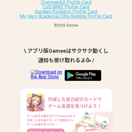
Overwatch2 Profile Card
CoD:MW2 Profile Card
Gundam Evolution Profile Card
My Hero Academia Ultra Rumble Profile Card
©︎2026 Gamee
\ アプリ版Gameeはサクサク動くし
通知も受け取れるよ🥳 /