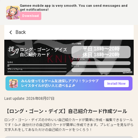
Gamee mobile app is very smooth. You can send messages and
get notifications!
Download
Back
プレイ時間
平日 18時〜20時
ロング・ゴーン・デイズ
休日 18時〜20時
自己紹介カード
プレイスタイル
なまえ
ID
ひとこと
プラットフォーム
みんな使ってるゲーム友達探しアプリ！ランクやプ
Install Now
レイスタイルが近い人と遊べるよ🎉
Last update
:
2026年08月07日
【ロング・ゴーン・デイズ】自己紹介カード作成ツール
ロング・ゴーン・デイズのかわいい自己紹介カードが簡単に作成・編集できるツール
です！🥳🎉 自分だけの自己紹介カードが簡単に作成できます。プレビューを見ながら
文字入れをしてあなただけの自己紹介カードをつくろう！