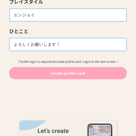
プレイスタイル
ひとこと
\ Twitter login is required to create profile card. Login on the next screen. /