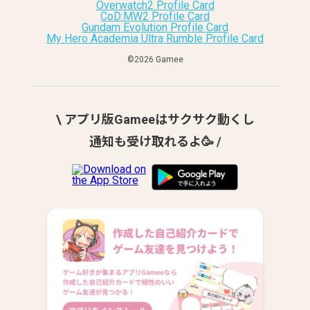
Overwatch2 Profile Card
CoD:MW2 Profile Card
Gundam Evolution Profile Card
My Hero Academia Ultra Rumble Profile Card
©︎2026 Gamee
\ アプリ版Gameeはサクサク動くし
通知も受け取れるよ🥳 /