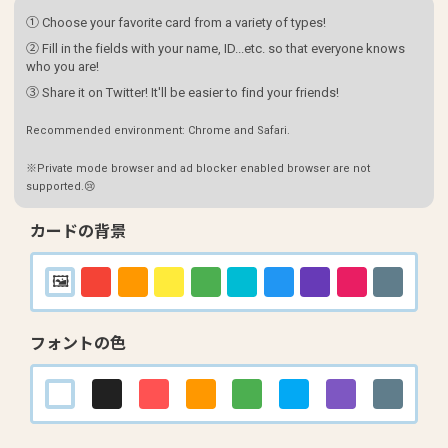
① Choose your favorite card from a variety of types!
② Fill in the fields with your name, ID...etc. so that everyone knows
who you are!
③ Share it on Twitter! It'll be easier to find your friends!
Recommended environment: Chrome and Safari.
※Private mode browser and ad blocker enabled browser are not
supported.😢
カードの背景
フォントの色