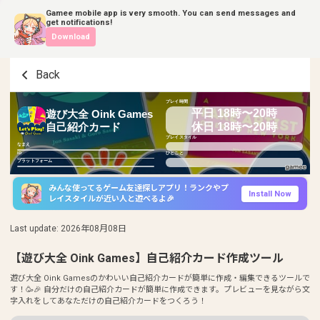
Gamee mobile app is very smooth. You can send messages and
get notifications!
Download
Back
プレイ時間
平日 18時〜20時
遊び大全 Oink Games
休日 18時〜20時
自己紹介カード
プレイスタイル
なまえ
ID
ひとこと
プラットフォーム
みんな使ってるゲーム友達探しアプリ！ランクやプ
Install Now
レイスタイルが近い人と遊べるよ🎉
Last update
:
2026年08月08日
【遊び大全 Oink Games】自己紹介カード作成ツール
遊び大全 Oink Gamesのかわいい自己紹介カードが簡単に作成・編集できるツールで
す！🥳🎉 自分だけの自己紹介カードが簡単に作成できます。プレビューを見ながら文
字入れをしてあなただけの自己紹介カードをつくろう！