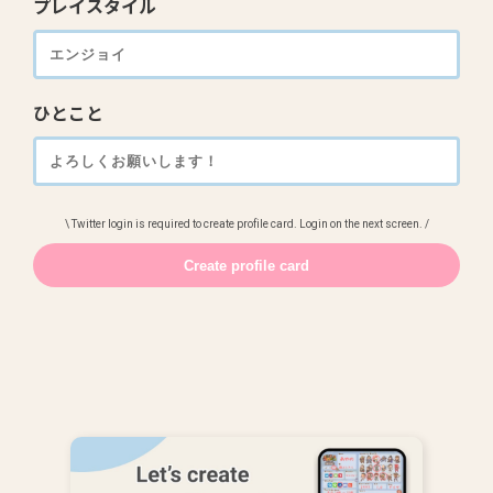
プレイスタイル
ひとこと
\ Twitter login is required to create profile card. Login on the next screen. /