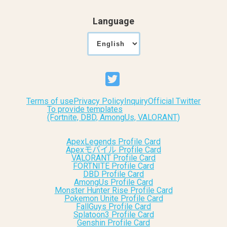
Language
Terms of use
Privacy Policy
Inquiry
Official Twitter
To provide templates
(Fortnite, DBD, AmongUs, VALORANT)
ApexLegends Profile Card
Apexモバイル Profile Card
VALORANT Profile Card
FORTNITE Profile Card
DBD Profile Card
AmongUs Profile Card
Monster Hunter Rise Profile Card
Pokemon Unite Profile Card
FallGuys Profile Card
Splatoon3 Profile Card
Genshin Profile Card