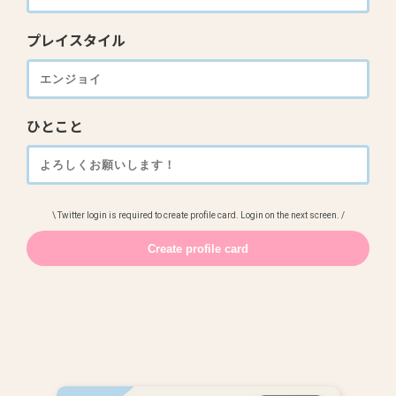
プレイスタイル
ひとこと
\ Twitter login is required to create profile card. Login on the next screen. /