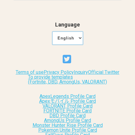
Language
Terms of use
Privacy Policy
Inquiry
Official Twitter
To provide templates
(Fortnite, DBD, AmongUs, VALORANT)
ApexLegends Profile Card
Apexモバイル Profile Card
VALORANT Profile Card
FORTNITE Profile Card
DBD Profile Card
AmongUs Profile Card
Monster Hunter Rise Profile Card
Pokemon Unite Profile Card
FallGuys Profile Card