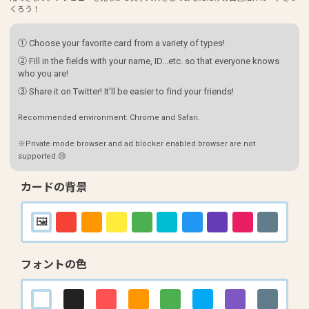
くろう！
① Choose your favorite card from a variety of types!
② Fill in the fields with your name, ID...etc. so that everyone knows
who you are!
③ Share it on Twitter! It'll be easier to find your friends!
Recommended environment: Chrome and Safari.
※Private mode browser and ad blocker enabled browser are not
supported.😢
カードの背景
フォントの色