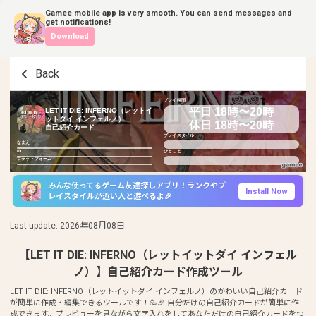
Gamee mobile app is very smooth. You can send messages and
get notifications!
Download
Back
プレイ時間
平日 18時〜20時
LET IT DIE: INFERNO（レットイ
ットダイ インフェルノ）
休日 18時〜20時
自己紹介カード
プレイスタイル
なまえ
ID
ひとこと
プラットフォーム
みんな使ってるゲーム友達探しアプリ！ランクやプ
Install Now
レイスタイルが近い人と遊べるよ🎉
Last update
:
2026年08月08日
【LET IT DIE: INFERNO（レットイットダイ インフェル
ノ）】自己紹介カード作成ツール
LET IT DIE: INFERNO（レットイットダイ インフェルノ）のかわいい自己紹介カード
が簡単に作成・編集できるツールです！🥳🎉 自分だけの自己紹介カードが簡単に作
成できます。プレビューを見ながら文字入れをしてあなただけの自己紹介カードをつ