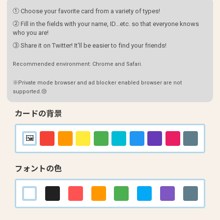
① Choose your favorite card from a variety of types!
② Fill in the fields with your name, ID...etc. so that everyone knows
who you are!
③ Share it on Twitter! It'll be easier to find your friends!
Recommended environment: Chrome and Safari.
※Private mode browser and ad blocker enabled browser are not
supported.😢
カードの背景
フォントの色