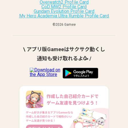
Overwatch2 Profile Card
CoD:MW2 Profile Card
Gundam Evolution Profile Card
My Hero Academia Ultra Rumble Profile Card
©︎2026 Gamee
\ アプリ版Gameeはサクサク動くし
通知も受け取れるよ🥳 /