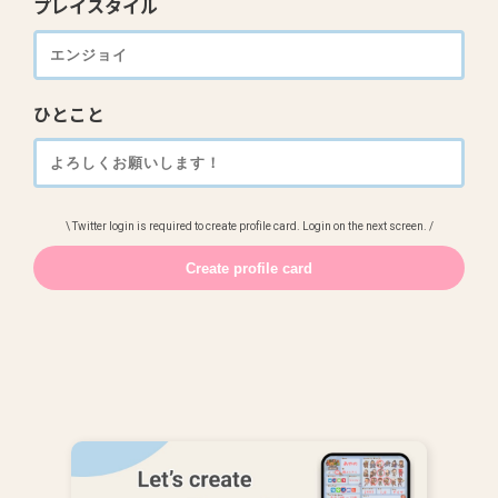
プレイスタイル
ひとこと
\ Twitter login is required to create profile card. Login on the next screen. /