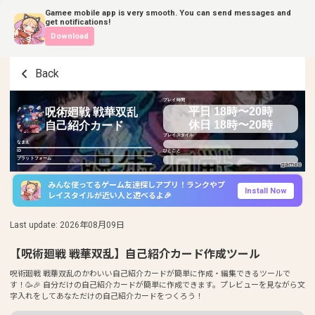
Gamee mobile app is very smooth. You can send messages and
get notifications!
Download
Back
プレイ時間
平日 18時〜20時
呪術廻戦 戦華双乱
休日 18時〜20時
自己紹介カード
プレイスタイル
なまえ
ID
ひとこと
プラットフォーム
みんな使ってるゲーム友達探しアプリ！ランクやプ
Install Now
レイスタイルが近い人と遊べるよ🎉
Last update
:
2026年08月09日
【呪術廻戦 戦華双乱】自己紹介カード作成ツール
呪術廻戦 戦華双乱のかわいい自己紹介カードが簡単に作成・編集できるツールで
す！🥳🎉 自分だけの自己紹介カードが簡単に作成できます。プレビューを見ながら文
字入れをしてあなただけの自己紹介カードをつくろう！