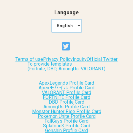
Language
Terms of use
Privacy Policy
Inquiry
Official Twitter
To provide templates
(Fortnite, DBD, AmongUs, VALORANT)
ApexLegends Profile Card
Apexモバイル Profile Card
VALORANT Profile Card
FORTNITE Profile Card
DBD Profile Card
AmongUs Profile Card
Monster Hunter Rise Profile Card
Pokemon Unite Profile Card
FallGuys Profile Card
Splatoon3 Profile Card
Genshin Profile Card