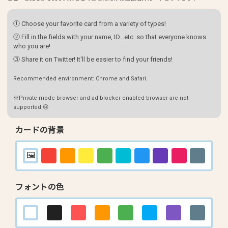
① Choose your favorite card from a variety of types!
② Fill in the fields with your name, ID...etc. so that everyone knows
who you are!
③ Share it on Twitter! It'll be easier to find your friends!
Recommended environment: Chrome and Safari.
※Private mode browser and ad blocker enabled browser are not
supported.😢
カードの背景
フォントの色