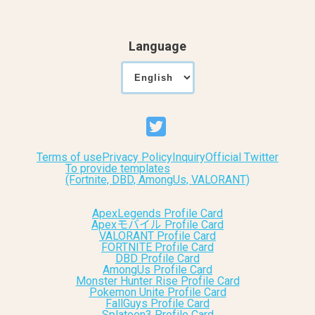
Language
Terms of use
Privacy Policy
Inquiry
Official Twitter
To provide templates
(Fortnite, DBD, AmongUs, VALORANT)
ApexLegends Profile Card
Apexモバイル Profile Card
VALORANT Profile Card
FORTNITE Profile Card
DBD Profile Card
AmongUs Profile Card
Monster Hunter Rise Profile Card
Pokemon Unite Profile Card
FallGuys Profile Card
Splatoon3 Profile Card