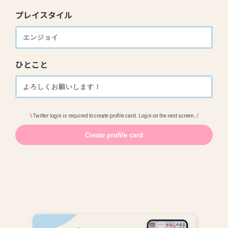
プレイスタイル
ひとこと
\ Twitter login is required to create profile card. Login on the next screen. /