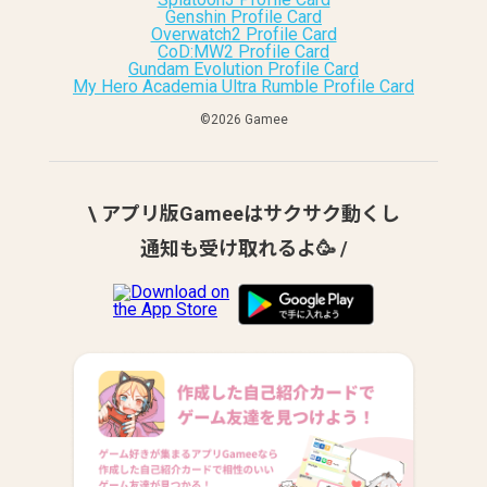
Genshin Profile Card
Overwatch2 Profile Card
CoD:MW2 Profile Card
Gundam Evolution Profile Card
My Hero Academia Ultra Rumble Profile Card
©︎2026 Gamee
\ アプリ版Gameeはサクサク動くし
通知も受け取れるよ🥳 /