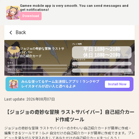
Gamee mobile app is very smooth. You can send messages and
get notifications!
Download
Back
プレイ時間
平日 18時〜20時
ジョジョの奇妙な冒険 ラストサ
バイバー
休日 18時〜20時
自己紹介カード
プレイスタイル
なまえ
ID
ひとこと
プラットフォーム
みんな使ってるゲーム友達探しアプリ！ランクやプ
Install Now
レイスタイルが近い人と遊べるよ🎉
Last update
:
2026年08月07日
【ジョジョの奇妙な冒険 ラストサバイバー】自己紹介カー
ド作成ツール
ジョジョの奇妙な冒険 ラストサバイバーのかわいい自己紹介カードが簡単に作成・
編集できるツールです！🥳🎉 自分だけの自己紹介カードが簡単に作成できます。プレ
ビューを見ながら文字入れをしてあなただけの自己紹介カードをつくろう！