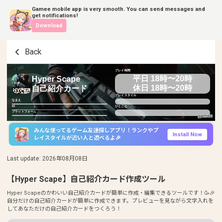
Gamee mobile app is very smooth. You can send messages and
get notifications!
Download
Back
プレイ時間
平日 18時〜20時
Hyper Scape
休日 18時〜20時
自己紹介カード
プレイスタイル
なまえ
ID
ひとこと
プラットフォーム
みんな使ってるゲーム友達探しアプリ！ランクやプ
Install Now
レイスタイルが近い人と遊べるよ🎉
Last update
:
2026年08月08日
【Hyper Scape】自己紹介カード作成ツール
Hyper Scapeのかわいい自己紹介カードが簡単に作成・編集できるツールです！🥳🎉
自分だけの自己紹介カードが簡単に作成できます。プレビューを見ながら文字入れを
してあなただけの自己紹介カードをつくろう！