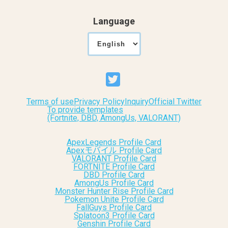
Language
Terms of use
Privacy Policy
Inquiry
Official Twitter
To provide templates
(Fortnite, DBD, AmongUs, VALORANT)
ApexLegends Profile Card
Apexモバイル Profile Card
VALORANT Profile Card
FORTNITE Profile Card
DBD Profile Card
AmongUs Profile Card
Monster Hunter Rise Profile Card
Pokemon Unite Profile Card
FallGuys Profile Card
Splatoon3 Profile Card
Genshin Profile Card