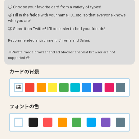
① Choose your favorite card from a variety of types!
② Fill in the fields with your name, ID...etc. so that everyone knows
who you are!
③ Share it on Twitter! It'll be easier to find your friends!
Recommended environment: Chrome and Safari.
※Private mode browser and ad blocker enabled browser are not
supported.😢
カードの背景
フォントの色