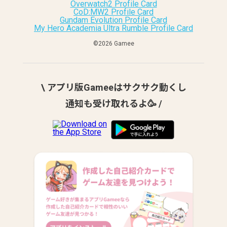
Overwatch2 Profile Card
CoD:MW2 Profile Card
Gundam Evolution Profile Card
My Hero Academia Ultra Rumble Profile Card
©︎2026 Gamee
\ アプリ版Gameeはサクサク動くし
通知も受け取れるよ🥳 /