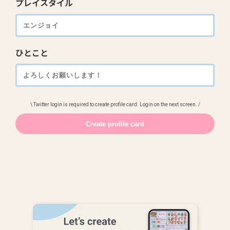
プレイスタイル
ひとこと
\ Twitter login is required to create profile card. Login on the next screen. /