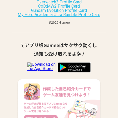
Overwatch2 Profile Card
CoD:MW2 Profile Card
Gundam Evolution Profile Card
My Hero Academia Ultra Rumble Profile Card
©︎2026 Gamee
\ アプリ版Gameeはサクサク動くし
通知も受け取れるよ🥳 /