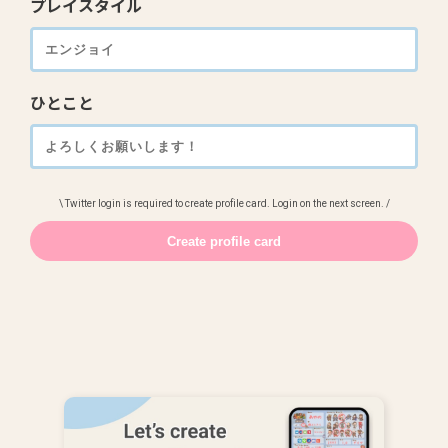
プレイスタイル
ひとこと
\ Twitter login is required to create profile card. Login on the next screen. /