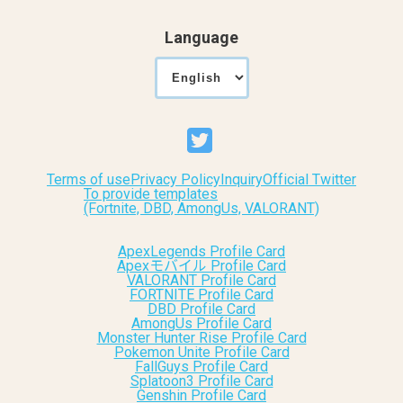
Language
Terms of use
Privacy Policy
Inquiry
Official Twitter
To provide templates
(Fortnite, DBD, AmongUs, VALORANT)
ApexLegends Profile Card
Apexモバイル Profile Card
VALORANT Profile Card
FORTNITE Profile Card
DBD Profile Card
AmongUs Profile Card
Monster Hunter Rise Profile Card
Pokemon Unite Profile Card
FallGuys Profile Card
Splatoon3 Profile Card
Genshin Profile Card