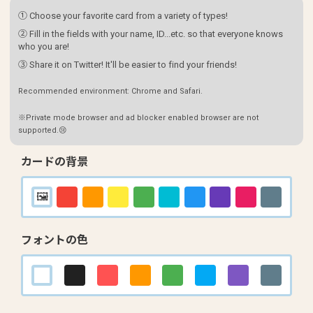
① Choose your favorite card from a variety of types!
② Fill in the fields with your name, ID...etc. so that everyone knows
who you are!
③ Share it on Twitter! It'll be easier to find your friends!
Recommended environment: Chrome and Safari.
※Private mode browser and ad blocker enabled browser are not
supported.😢
カードの背景
フォントの色