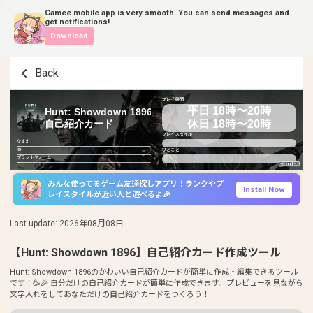
Gamee mobile app is very smooth. You can send messages and
get notifications!
Download
Back
プレイ時間
平日 18時〜20時
Hunt: Showdown 1896
休日 18時〜20時
自己紹介カード
プレイスタイル
なまえ
ID
ひとこと
プラットフォーム
みんな使ってるゲーム友達探しアプリ！ランクやプ
Install Now
レイスタイルが近い人と遊べるよ🎉
Last update
:
2026年08月08日
【Hunt: Showdown 1896】自己紹介カード作成ツール
Hunt: Showdown 1896のかわいい自己紹介カードが簡単に作成・編集できるツール
です！🥳🎉 自分だけの自己紹介カードが簡単に作成できます。プレビューを見ながら
文字入れをしてあなただけの自己紹介カードをつくろう！