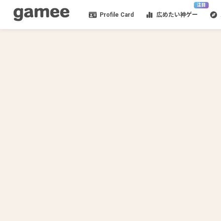
注目
Profile Card
広めたい神ゲー