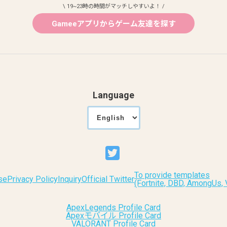
\ 19~23時の時間がマッチしやすいよ！ /
Gameeアプリからゲーム友達を探す
Language
To provide templates
se
Privacy Policy
Inquiry
Official Twitter
(Fortnite, DBD, AmongUs
ApexLegends Profile Card
Apexモバイル Profile Card
VALORANT Profile Card