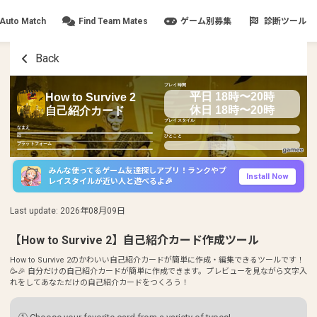
Auto Match
Find Team Mates
ゲーム別募集
診断ツール
Back
プレイ時間
平日 18時〜20時
How to Survive 2
休日 18時〜20時
自己紹介カード
プレイスタイル
なまえ
ID
ひとこと
プラットフォーム
みんな使ってるゲーム友達探しアプリ！ランクやプ
Install Now
レイスタイルが近い人と遊べるよ🎉
Last update
:
2026年08月09日
【How to Survive 2】自己紹介カード作成ツール
How to Survive 2のかわいい自己紹介カードが簡単に作成・編集できるツールです！
🥳🎉 自分だけの自己紹介カードが簡単に作成できます。プレビューを見ながら文字入
れをしてあなただけの自己紹介カードをつくろう！