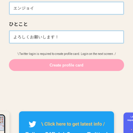
ひとこと
\ Twitter login is required to create profile card. Login on the next screen. /