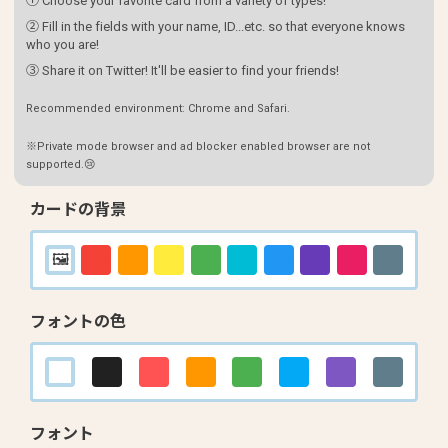
① Choose your favorite card from a variety of types!
② Fill in the fields with your name, ID...etc. so that everyone knows
who you are!
③ Share it on Twitter! It'll be easier to find your friends!
Recommended environment: Chrome and Safari.
※Private mode browser and ad blocker enabled browser are not
supported.😢
カードの背景
フォントの色
フォント