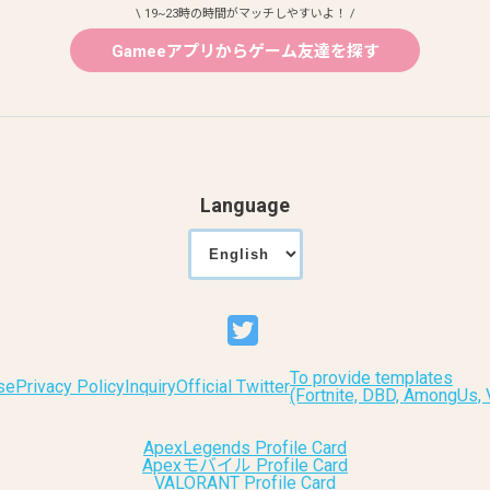
\ 19~23時の時間がマッチしやすいよ！ /
Gameeアプリからゲーム友達を探す
Language
To provide templates
se
Privacy Policy
Inquiry
Official Twitter
(Fortnite, DBD, AmongUs
ApexLegends Profile Card
Apexモバイル Profile Card
VALORANT Profile Card