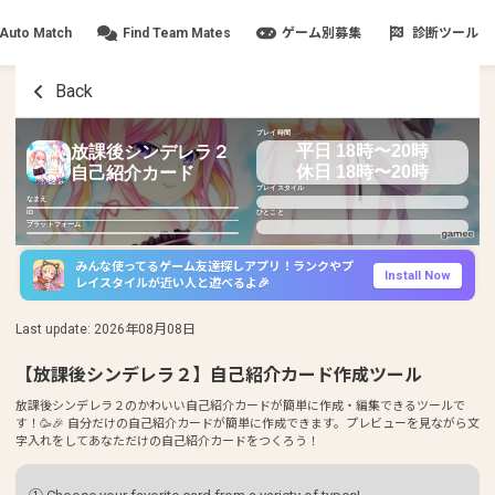
Auto Match
Find Team Mates
ゲーム別募集
診断ツール
Back
プレイ時間
平日 18時〜20時
放課後シンデレラ２
休日 18時〜20時
自己紹介カード
プレイスタイル
なまえ
ID
ひとこと
プラットフォーム
みんな使ってるゲーム友達探しアプリ！ランクやプ
Install Now
レイスタイルが近い人と遊べるよ🎉
Last update
:
2026年08月08日
【放課後シンデレラ２】自己紹介カード作成ツール
放課後シンデレラ２のかわいい自己紹介カードが簡単に作成・編集できるツールで
す！🥳🎉 自分だけの自己紹介カードが簡単に作成できます。プレビューを見ながら文
字入れをしてあなただけの自己紹介カードをつくろう！