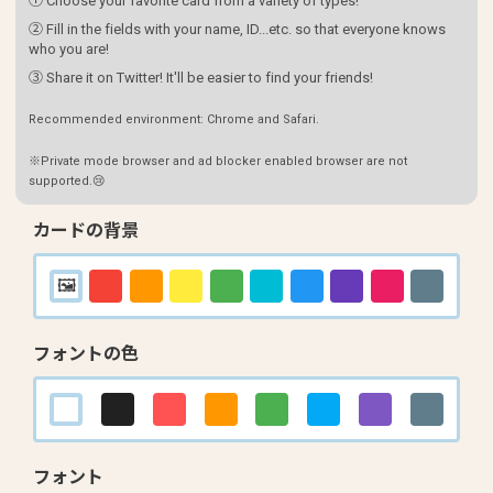
① Choose your favorite card from a variety of types!
② Fill in the fields with your name, ID...etc. so that everyone knows
who you are!
③ Share it on Twitter! It'll be easier to find your friends!
Recommended environment: Chrome and Safari.
※Private mode browser and ad blocker enabled browser are not
supported.😢
カードの背景
フォントの色
フォント