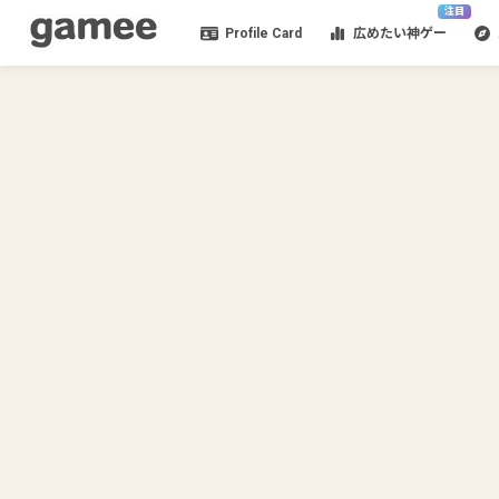
注目
Profile Card
広めたい神ゲー