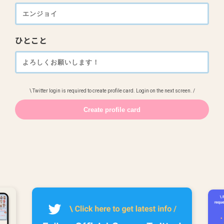
ひとこと
\ Twitter login is required to create profile card. Login on the next screen. /