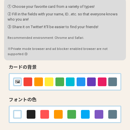
① Choose your favorite card from a variety of types!
② Fill in the fields with your name, ID...etc. so that everyone knows
who you are!
③ Share it on Twitter! It'll be easier to find your friends!
Recommended environment: Chrome and Safari.
※Private mode browser and ad blocker enabled browser are not
supported.😢
カードの背景
フォントの色