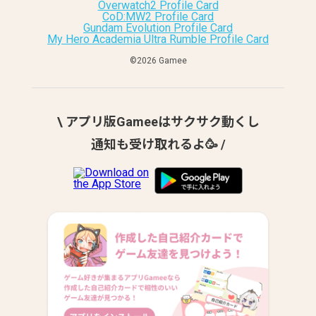
Overwatch2 Profile Card
CoD:MW2 Profile Card
Gundam Evolution Profile Card
My Hero Academia Ultra Rumble Profile Card
©︎2026 Gamee
\ アプリ版Gameeはサクサク動くし
通知も受け取れるよ🥳 /