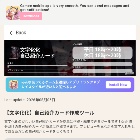
Gamee mobile app is very smooth. You can send messages and
get notifications!
Download
Back
プレイ時間
平日 18時〜20時
文字化化
休日 18時〜20時
自己紹介カード
プレイスタイル
なまえ
ID
ひとこと
プラットフォーム
みんな使ってるゲーム友達探しアプリ！ランクやプ
Install Now
レイスタイルが近い人と遊べるよ🎉
Last update
:
2026年08月06日
【文字化化】自己紹介カード作成ツール
文字化化のかわいい自己紹介カードが簡単に作成・編集できるツールです！🥳🎉 自
分だけの自己紹介カードが簡単に作成できます。プレビューを見ながら文字入れをし
てあなただけの自己紹介カードをつくろう！