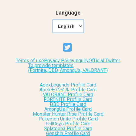
Language
Terms of use
Privacy Policy
Inquiry
Official Twitter
To provide templates
(Fortnite, DBD, AmongUs, VALORANT)
ApexLegends Profile Card
Apexモバイル Profile Card
VALORANT Profile Card
FORTNITE Profile Card
DBD Profile Card
AmongUs Profile Card
Monster Hunter Rise Profile Card
Pokemon Unite Profile Card
FallGuys Profile Card
Splatoon3 Profile Card
Genshin Profile Card