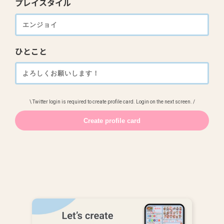
プレイスタイル
ひとこと
\ Twitter login is required to create profile card. Login on the next screen. /