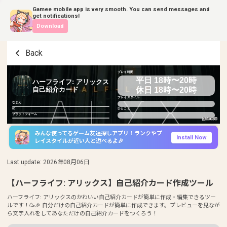
Gamee mobile app is very smooth. You can send messages and
get notifications!
Download
Back
プレイ時間
平日 18時〜20時
ハーフライフ: アリックス
休日 18時〜20時
自己紹介カード
プレイスタイル
なまえ
ID
ひとこと
プラットフォーム
みんな使ってるゲーム友達探しアプリ！ランクやプ
Install Now
レイスタイルが近い人と遊べるよ🎉
Last update
:
2026年08月06日
【ハーフライフ: アリックス】自己紹介カード作成ツール
ハーフライフ: アリックスのかわいい自己紹介カードが簡単に作成・編集できるツー
ルです！🥳🎉 自分だけの自己紹介カードが簡単に作成できます。プレビューを見なが
ら文字入れをしてあなただけの自己紹介カードをつくろう！