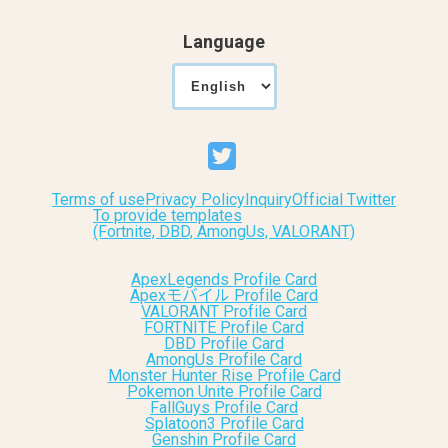
Language
Terms of use
Privacy Policy
Inquiry
Official Twitter
To provide templates
(Fortnite, DBD, AmongUs, VALORANT)
ApexLegends Profile Card
Apexモバイル Profile Card
VALORANT Profile Card
FORTNITE Profile Card
DBD Profile Card
AmongUs Profile Card
Monster Hunter Rise Profile Card
Pokemon Unite Profile Card
FallGuys Profile Card
Splatoon3 Profile Card
Genshin Profile Card