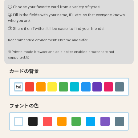
① Choose your favorite card from a variety of types!
② Fill in the fields with your name, ID...etc. so that everyone knows
who you are!
③ Share it on Twitter! It'll be easier to find your friends!
Recommended environment: Chrome and Safari.
※Private mode browser and ad blocker enabled browser are not
supported.😢
カードの背景
フォントの色