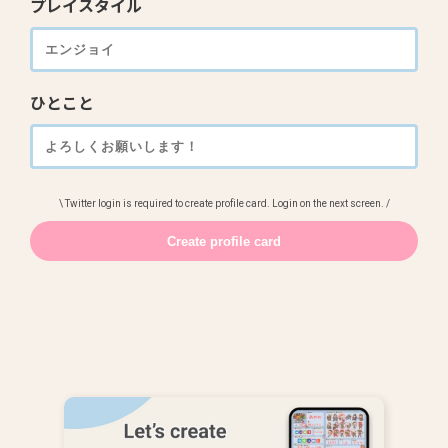
プレイスタイル
ひとこと
\ Twitter login is required to create profile card. Login on the next screen. /