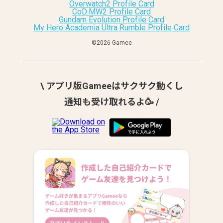
Overwatch2 Profile Card
CoD:MW2 Profile Card
Gundam Evolution Profile Card
My Hero Academia Ultra Rumble Profile Card
©︎2026 Gamee
\ アプリ版Gameeはサクサク動くし
通知も受け取れるよ🥳 /