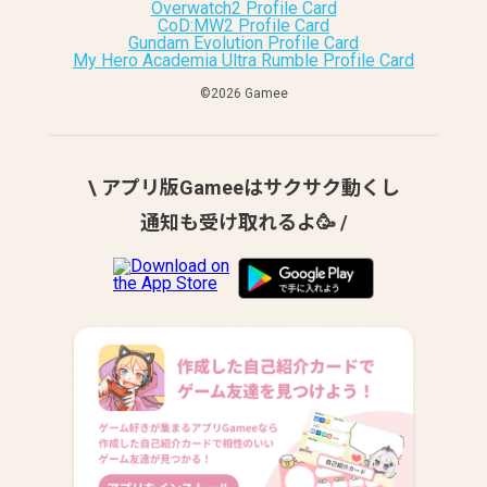
Overwatch2 Profile Card
CoD:MW2 Profile Card
Gundam Evolution Profile Card
My Hero Academia Ultra Rumble Profile Card
©︎2026 Gamee
\ アプリ版Gameeはサクサク動くし
通知も受け取れるよ🥳 /