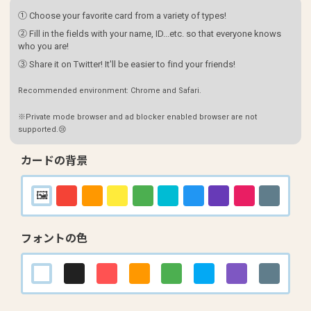
① Choose your favorite card from a variety of types!
② Fill in the fields with your name, ID...etc. so that everyone knows
who you are!
③ Share it on Twitter! It'll be easier to find your friends!
Recommended environment: Chrome and Safari.
※Private mode browser and ad blocker enabled browser are not
supported.😢
カードの背景
フォントの色