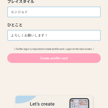
プレイスタイル
ひとこと
\ Twitter login is required to create profile card. Login on the next screen. /