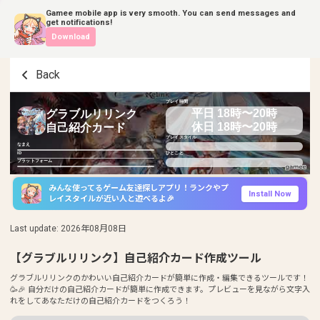
Gamee mobile app is very smooth. You can send messages and
get notifications!
Download
Back
プレイ時間
平日 18時〜20時
グラブルリリンク
休日 18時〜20時
自己紹介カード
プレイスタイル
なまえ
ID
ひとこと
プラットフォーム
みんな使ってるゲーム友達探しアプリ！ランクやプ
Install Now
レイスタイルが近い人と遊べるよ🎉
Last update
:
2026年08月08日
【グラブルリリンク】自己紹介カード作成ツール
グラブルリリンクのかわいい自己紹介カードが簡単に作成・編集できるツールです！
🥳🎉 自分だけの自己紹介カードが簡単に作成できます。プレビューを見ながら文字入
れをしてあなただけの自己紹介カードをつくろう！