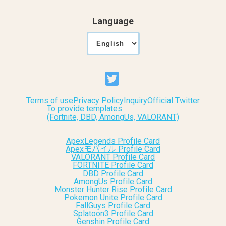
Language
Terms of use
Privacy Policy
Inquiry
Official Twitter
To provide templates
(Fortnite, DBD, AmongUs, VALORANT)
ApexLegends Profile Card
Apexモバイル Profile Card
VALORANT Profile Card
FORTNITE Profile Card
DBD Profile Card
AmongUs Profile Card
Monster Hunter Rise Profile Card
Pokemon Unite Profile Card
FallGuys Profile Card
Splatoon3 Profile Card
Genshin Profile Card