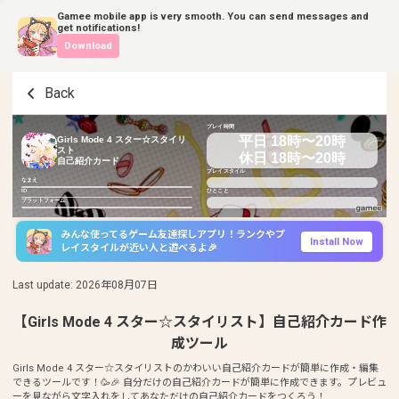
Gamee mobile app is very smooth. You can send messages and
get notifications!
Download
Back
プレイ時間
平日 18時〜20時
Girls Mode 4 スター☆スタイリ
スト
休日 18時〜20時
自己紹介カード
プレイスタイル
なまえ
ID
ひとこと
プラットフォーム
みんな使ってるゲーム友達探しアプリ！ランクやプ
Install Now
レイスタイルが近い人と遊べるよ🎉
Last update
:
2026年08月07日
【Girls Mode 4 スター☆スタイリスト】自己紹介カード作
成ツール
Girls Mode 4 スター☆スタイリストのかわいい自己紹介カードが簡単に作成・編集
できるツールです！🥳🎉 自分だけの自己紹介カードが簡単に作成できます。プレビュ
ーを見ながら文字入れをしてあなただけの自己紹介カードをつくろう！