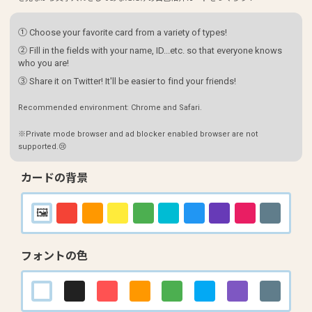
① Choose your favorite card from a variety of types!
② Fill in the fields with your name, ID...etc. so that everyone knows
who you are!
③ Share it on Twitter! It'll be easier to find your friends!
Recommended environment: Chrome and Safari.
※Private mode browser and ad blocker enabled browser are not
supported.😢
カードの背景
フォントの色