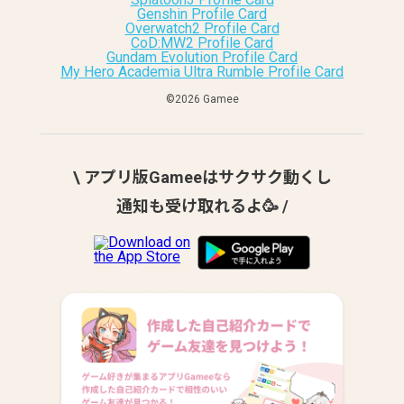
Genshin Profile Card
Overwatch2 Profile Card
CoD:MW2 Profile Card
Gundam Evolution Profile Card
My Hero Academia Ultra Rumble Profile Card
©︎2026 Gamee
\ アプリ版Gameeはサクサク動くし
通知も受け取れるよ🥳 /