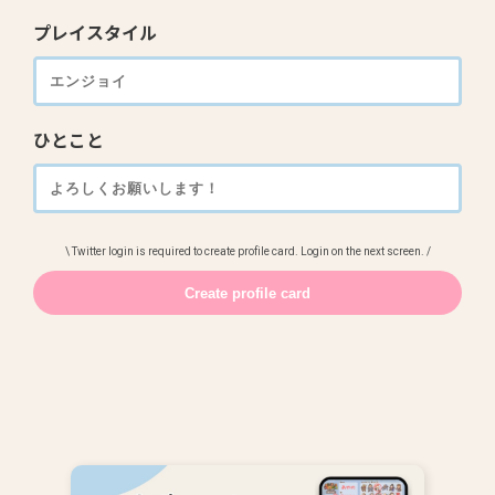
プレイスタイル
ひとこと
\ Twitter login is required to create profile card. Login on the next screen. /