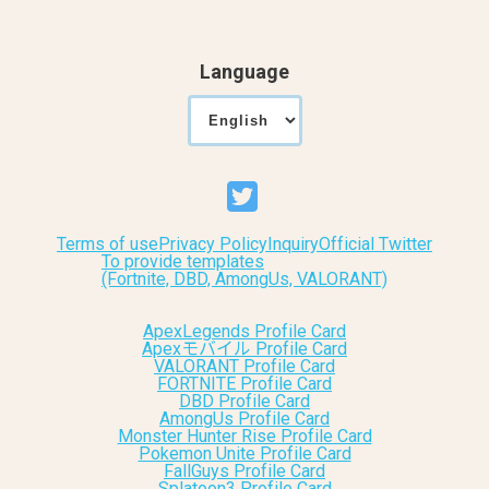
Language
Terms of use
Privacy Policy
Inquiry
Official Twitter
To provide templates
(Fortnite, DBD, AmongUs, VALORANT)
ApexLegends Profile Card
Apexモバイル Profile Card
VALORANT Profile Card
FORTNITE Profile Card
DBD Profile Card
AmongUs Profile Card
Monster Hunter Rise Profile Card
Pokemon Unite Profile Card
FallGuys Profile Card
Splatoon3 Profile Card