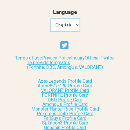
Language
Terms of use
Privacy Policy
Inquiry
Official Twitter
To provide templates
(Fortnite, DBD, AmongUs, VALORANT)
ApexLegends Profile Card
Apexモバイル Profile Card
VALORANT Profile Card
FORTNITE Profile Card
DBD Profile Card
AmongUs Profile Card
Monster Hunter Rise Profile Card
Pokemon Unite Profile Card
FallGuys Profile Card
Splatoon3 Profile Card
Genshin Profile Card