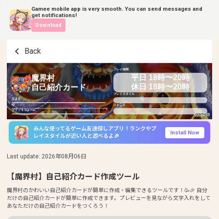
Gamee mobile app is very smooth. You can send messages and
get notifications!
Download
Back
プレイ時間
平日 18時〜20時
魔界村
休日 18時〜20時
自己紹介カード
プレイスタイル
なまえ
ID
ひとこと
プラットフォーム
みんな使ってるゲーム友達探しアプリ！ランクやプ
Install Now
レイスタイルが近い人と遊べるよ🎉
Last update
:
2026年08月06日
【魔界村】自己紹介カード作成ツール
魔界村のかわいい自己紹介カードが簡単に作成・編集できるツールです！🥳🎉 自分
だけの自己紹介カードが簡単に作成できます。プレビューを見ながら文字入れをして
あなただけの自己紹介カードをつくろう！