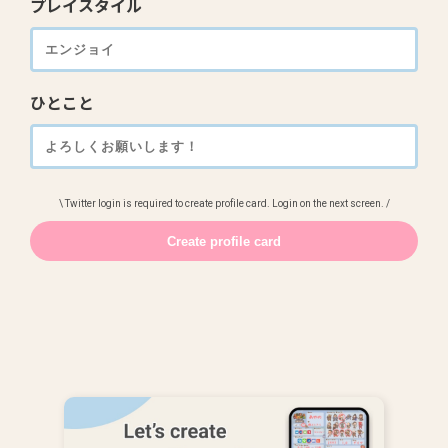
プレイスタイル
ひとこと
\ Twitter login is required to create profile card. Login on the next screen. /