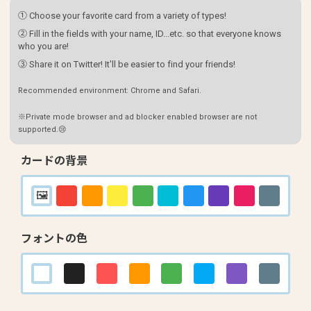
① Choose your favorite card from a variety of types!
② Fill in the fields with your name, ID...etc. so that everyone knows
who you are!
③ Share it on Twitter! It'll be easier to find your friends!
Recommended environment: Chrome and Safari.
※Private mode browser and ad blocker enabled browser are not
supported.😢
カードの背景
フォントの色