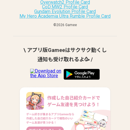
Overwatch2 Profile Card
CoD:MW2 Profile Card
Gundam Evolution Profile Card
My Hero Academia Ultra Rumble Profile Card
©︎2026 Gamee
\ アプリ版Gameeはサクサク動くし
通知も受け取れるよ🥳 /