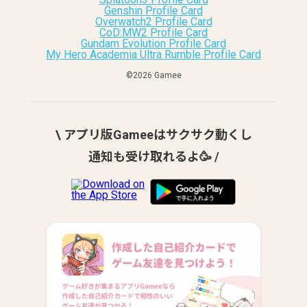
Genshin Profile Card
Overwatch2 Profile Card
CoD:MW2 Profile Card
Gundam Evolution Profile Card
My Hero Academia Ultra Rumble Profile Card
©︎2026 Gamee
\ アプリ版Gameeはサクサク動くし
通知も受け取れるよ🥳 /