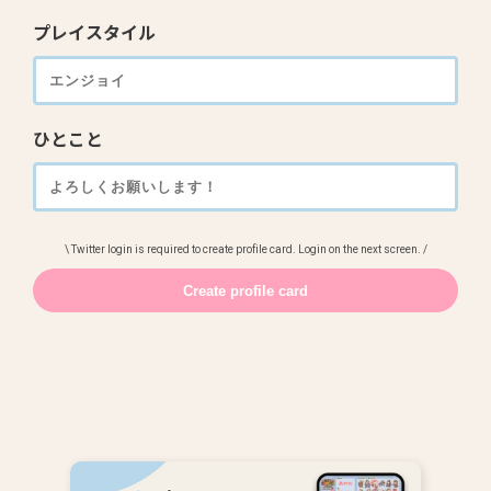
プレイスタイル
ひとこと
\ Twitter login is required to create profile card. Login on the next screen. /