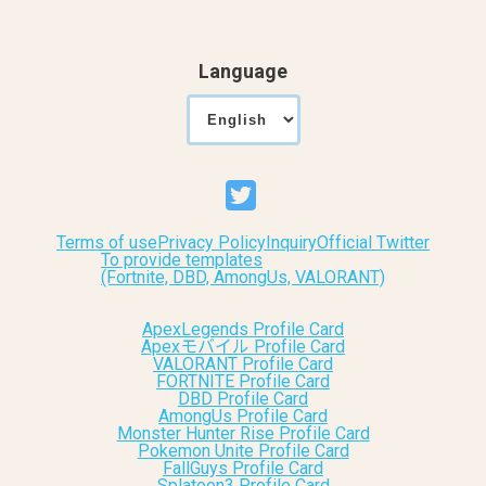
Language
Terms of use
Privacy Policy
Inquiry
Official Twitter
To provide templates
(Fortnite, DBD, AmongUs, VALORANT)
ApexLegends Profile Card
Apexモバイル Profile Card
VALORANT Profile Card
FORTNITE Profile Card
DBD Profile Card
AmongUs Profile Card
Monster Hunter Rise Profile Card
Pokemon Unite Profile Card
FallGuys Profile Card
Splatoon3 Profile Card