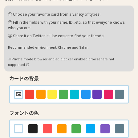
① Choose your favorite card from a variety of types!
② Fill in the fields with your name, ID...etc. so that everyone knows
who you are!
③ Share it on Twitter! It'll be easier to find your friends!
Recommended environment: Chrome and Safari.
※Private mode browser and ad blocker enabled browser are not
supported.😢
カードの背景
フォントの色