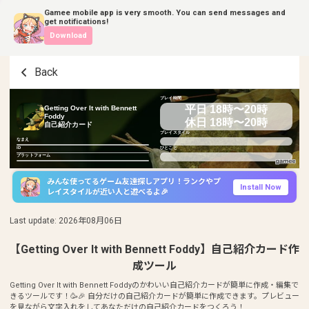
Gamee mobile app is very smooth. You can send messages and
get notifications!
Download
Back
プレイ時間
平日 18時〜20時
Getting Over It with Bennett
Foddy
休日 18時〜20時
自己紹介カード
プレイスタイル
なまえ
ID
ひとこと
プラットフォーム
みんな使ってるゲーム友達探しアプリ！ランクやプ
Install Now
レイスタイルが近い人と遊べるよ🎉
Last update
:
2026年08月06日
【Getting Over It with Bennett Foddy】自己紹介カード作
成ツール
Getting Over It with Bennett Foddyのかわいい自己紹介カードが簡単に作成・編集で
きるツールです！🥳🎉 自分だけの自己紹介カードが簡単に作成できます。プレビュー
を見ながら文字入れをしてあなただけの自己紹介カードをつくろう！