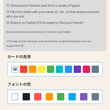
① Choose your favorite card from a variety of types!
② Fill in the fields with your name, ID...etc. so that everyone knows
who you are!
③ Share it on Twitter! It'll be easier to find your friends!
Recommended environment: Chrome and Safari.
※Private mode browser and ad blocker enabled browser are not
supported.😢
カードの背景
フォントの色