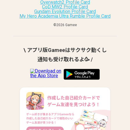
Overwatch2 Profile Card
CoD:MW2 Profile Card
Gundam Evolution Profile Card
My Hero Academia Ultra Rumble Profile Card
©︎2026 Gamee
\ アプリ版Gameeはサクサク動くし
通知も受け取れるよ🥳 /