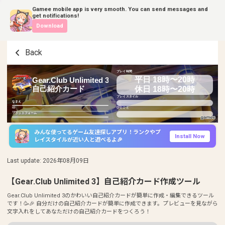
Gamee mobile app is very smooth. You can send messages and
get notifications!
Download
Back
プレイ時間
平日 18時〜20時
Gear.Club Unlimited 3
休日 18時〜20時
自己紹介カード
プレイスタイル
なまえ
ID
ひとこと
プラットフォーム
みんな使ってるゲーム友達探しアプリ！ランクやプ
Install Now
レイスタイルが近い人と遊べるよ🎉
Last update
:
2026年08月09日
【Gear.Club Unlimited 3】自己紹介カード作成ツール
Gear.Club Unlimited 3のかわいい自己紹介カードが簡単に作成・編集できるツール
です！🥳🎉 自分だけの自己紹介カードが簡単に作成できます。プレビューを見ながら
文字入れをしてあなただけの自己紹介カードをつくろう！