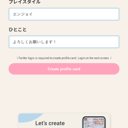
プレイスタイル
ひとこと
\ Twitter login is required to create profile card. Login on the next screen. /