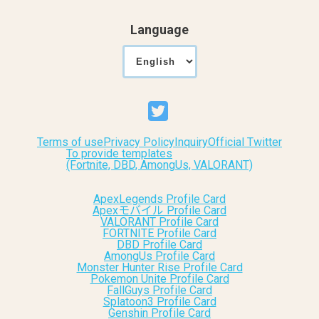
Language
Terms of use
Privacy Policy
Inquiry
Official Twitter
To provide templates
(Fortnite, DBD, AmongUs, VALORANT)
ApexLegends Profile Card
Apexモバイル Profile Card
VALORANT Profile Card
FORTNITE Profile Card
DBD Profile Card
AmongUs Profile Card
Monster Hunter Rise Profile Card
Pokemon Unite Profile Card
FallGuys Profile Card
Splatoon3 Profile Card
Genshin Profile Card