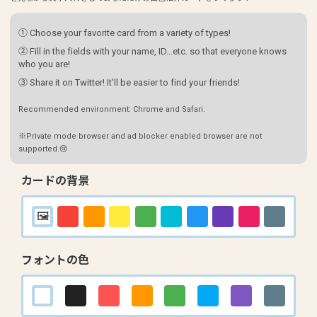
① Choose your favorite card from a variety of types!
② Fill in the fields with your name, ID...etc. so that everyone knows
who you are!
③ Share it on Twitter! It'll be easier to find your friends!
Recommended environment: Chrome and Safari.
※Private mode browser and ad blocker enabled browser are not
supported.😢
カードの背景
フォントの色