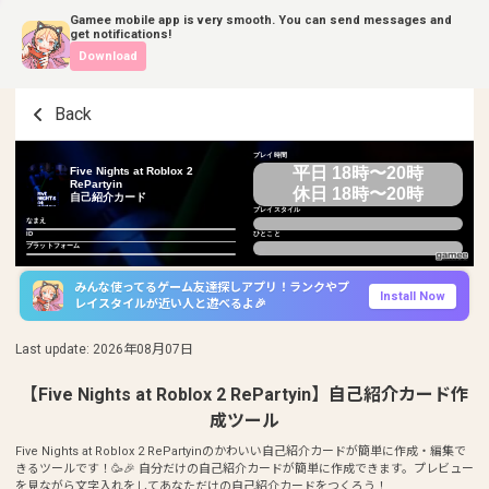
Gamee mobile app is very smooth. You can send messages and
get notifications!
Download
Back
プレイ時間
平日 18時〜20時
Five Nights at Roblox 2
RePartyin
休日 18時〜20時
自己紹介カード
プレイスタイル
なまえ
ID
ひとこと
プラットフォーム
みんな使ってるゲーム友達探しアプリ！ランクやプ
Install Now
レイスタイルが近い人と遊べるよ🎉
Last update
:
2026年08月07日
【Five Nights at Roblox 2 RePartyin】自己紹介カード作
成ツール
Five Nights at Roblox 2 RePartyinのかわいい自己紹介カードが簡単に作成・編集で
きるツールです！🥳🎉 自分だけの自己紹介カードが簡単に作成できます。プレビュー
を見ながら文字入れをしてあなただけの自己紹介カードをつくろう！