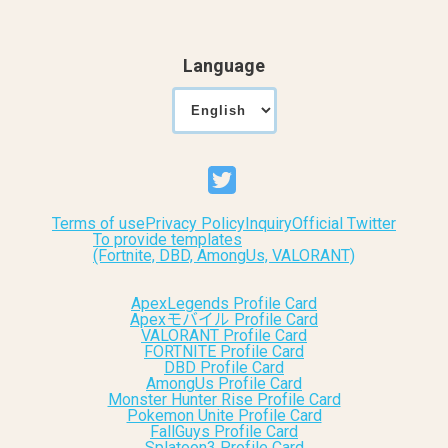
Language
Terms of use
Privacy Policy
Inquiry
Official Twitter
To provide templates
(Fortnite, DBD, AmongUs, VALORANT)
ApexLegends Profile Card
Apexモバイル Profile Card
VALORANT Profile Card
FORTNITE Profile Card
DBD Profile Card
AmongUs Profile Card
Monster Hunter Rise Profile Card
Pokemon Unite Profile Card
FallGuys Profile Card
Splatoon3 Profile Card