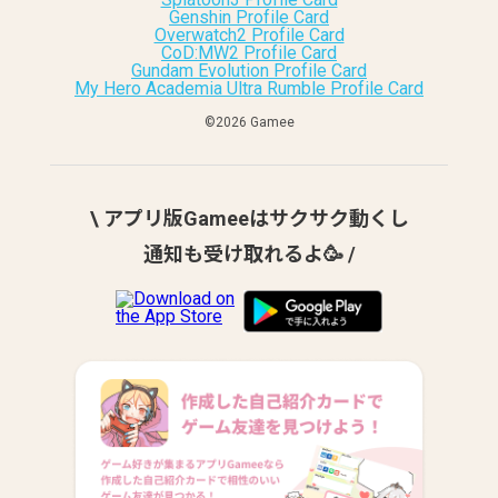
Genshin Profile Card
Overwatch2 Profile Card
CoD:MW2 Profile Card
Gundam Evolution Profile Card
My Hero Academia Ultra Rumble Profile Card
©︎2026 Gamee
\ アプリ版Gameeはサクサク動くし
通知も受け取れるよ🥳 /