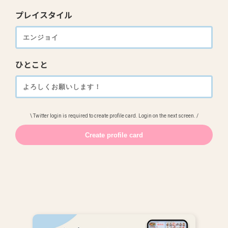
プレイスタイル
ひとこと
\ Twitter login is required to create profile card. Login on the next screen. /