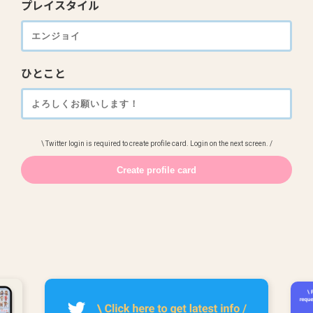
プレイスタイル
ひとこと
\ Twitter login is required to create profile card. Login on the next screen. /