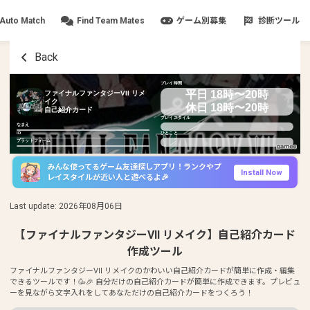
Auto Match
Find Team Mates
ゲーム別募集
診断ツール
Back
プレイ時間
平日 18時〜20時
ファイナルファンタジーVII リメ
イク
休日 18時〜20時
自己紹介カード
プレイスタイル
なまえ
ID
ひとこと
プラットフォーム
みんな使ってるゲーム友達探しアプリ！ランクやプ
Install Now
レイスタイルが近い人と遊べるよ🎉
Last update
:
2026年08月06日
【ファイナルファンタジーVII リメイク】自己紹介カード
作成ツール
ファイナルファンタジーVII リメイクのかわいい自己紹介カードが簡単に作成・編集
できるツールです！🥳🎉 自分だけの自己紹介カードが簡単に作成できます。プレビュ
ーを見ながら文字入れをしてあなただけの自己紹介カードをつくろう！