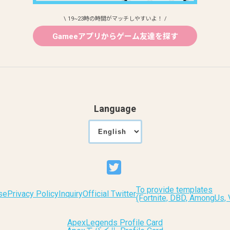
\ 19~23時の時間がマッチしやすいよ！ /
Gameeアプリからゲーム友達を探す
Language
To provide templates
se
Privacy Policy
Inquiry
Official Twitter
(Fortnite, DBD, AmongUs
ApexLegends Profile Card