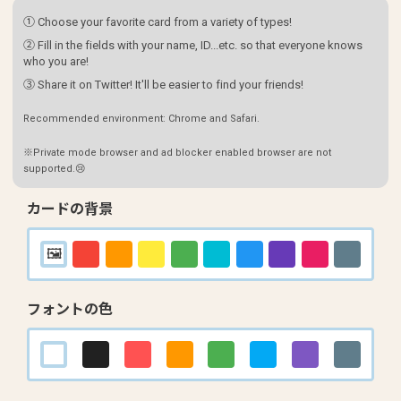
① Choose your favorite card from a variety of types!
② Fill in the fields with your name, ID...etc. so that everyone knows
who you are!
③ Share it on Twitter! It'll be easier to find your friends!
Recommended environment: Chrome and Safari.
※Private mode browser and ad blocker enabled browser are not
supported.😢
カードの背景
フォントの色