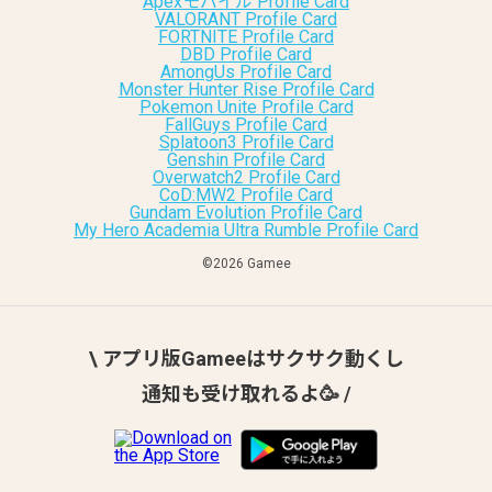
Apexモバイル Profile Card
VALORANT Profile Card
FORTNITE Profile Card
DBD Profile Card
AmongUs Profile Card
Monster Hunter Rise Profile Card
Pokemon Unite Profile Card
FallGuys Profile Card
Splatoon3 Profile Card
Genshin Profile Card
Overwatch2 Profile Card
CoD:MW2 Profile Card
Gundam Evolution Profile Card
My Hero Academia Ultra Rumble Profile Card
©︎2026 Gamee
\ アプリ版Gameeはサクサク動くし
通知も受け取れるよ🥳 /