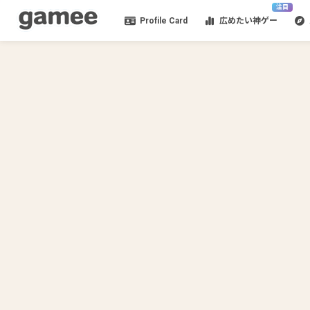
注目
Profile Card
広めたい神ゲー