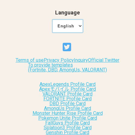
Language
Terms of use
Privacy Policy
Inquiry
Official Twitter
To provide templates
(Fortnite, DBD, AmongUs, VALORANT)
ApexLegends Profile Card
Apexモバイル Profile Card
VALORANT Profile Card
FORTNITE Profile Card
DBD Profile Card
AmongUs Profile Card
Monster Hunter Rise Profile Card
Pokemon Unite Profile Card
FallGuys Profile Card
Splatoon3 Profile Card
Genshin Profile Card