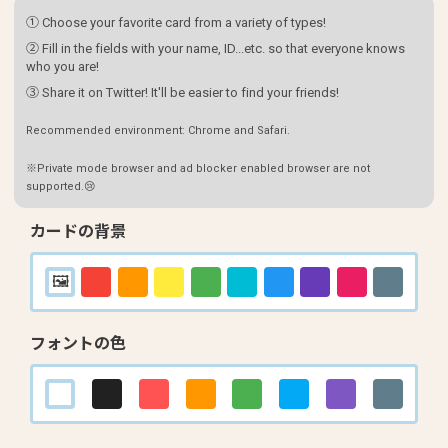
① Choose your favorite card from a variety of types!
② Fill in the fields with your name, ID...etc. so that everyone knows
who you are!
③ Share it on Twitter! It'll be easier to find your friends!
Recommended environment: Chrome and Safari.
※Private mode browser and ad blocker enabled browser are not
supported.😢
カードの背景
フォントの色