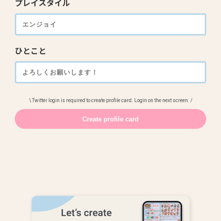
プレイスタイル
ひとこと
\ Twitter login is required to create profile card. Login on the next screen. /