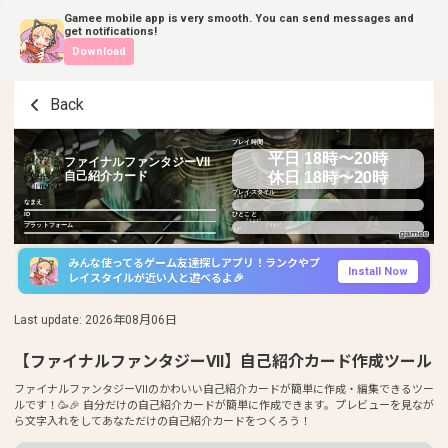
Gamee mobile app is very smooth. You can send messages and
get notifications!
Download
Back
プレイ時間
平日 18時〜20時
ファイナルファンタジーVII
休日 18時〜20時
自己紹介カード
プレイスタイル
なまえ
ID
ひとこと
プラットフォーム
みんな使ってるゲーム友達探しアプリ！ランクやプ
Install Now
レイスタイルが近い人と遊べるよ🎉
Last update
:
2026年08月06日
【ファイナルファンタジーVII】自己紹介カード作成ツール
ファイナルファンタジーVIIのかわいい自己紹介カードが簡単に作成・編集できるツー
ルです！🥳🎉 自分だけの自己紹介カードが簡単に作成できます。プレビューを見なが
ら文字入れをしてあなただけの自己紹介カードをつくろう！