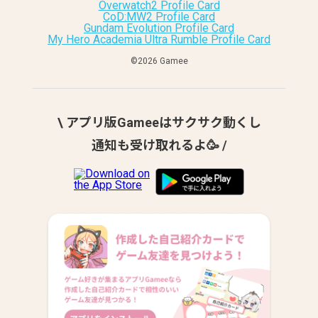
Overwatch2 Profile Card
CoD:MW2 Profile Card
Gundam Evolution Profile Card
My Hero Academia Ultra Rumble Profile Card
©︎2026 Gamee
\ アプリ版Gameeはサクサク動くし
通知も受け取れるよ🥳 /