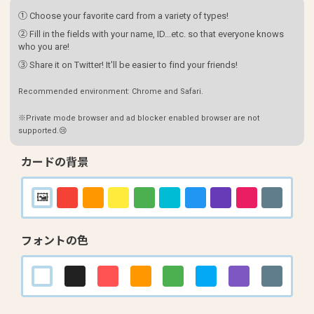
① Choose your favorite card from a variety of types!
② Fill in the fields with your name, ID...etc. so that everyone knows
who you are!
③ Share it on Twitter! It'll be easier to find your friends!
Recommended environment: Chrome and Safari.
※Private mode browser and ad blocker enabled browser are not
supported.😢
カードの背景
フォントの色