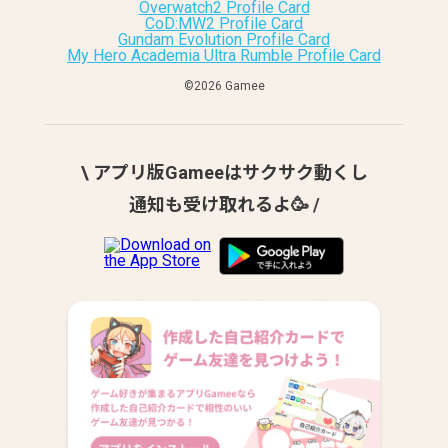
Overwatch2 Profile Card
CoD:MW2 Profile Card
Gundam Evolution Profile Card
My Hero Academia Ultra Rumble Profile Card
©︎2026 Gamee
\ アプリ版Gameeはサクサク動くし
通知も受け取れるよ🥳 /