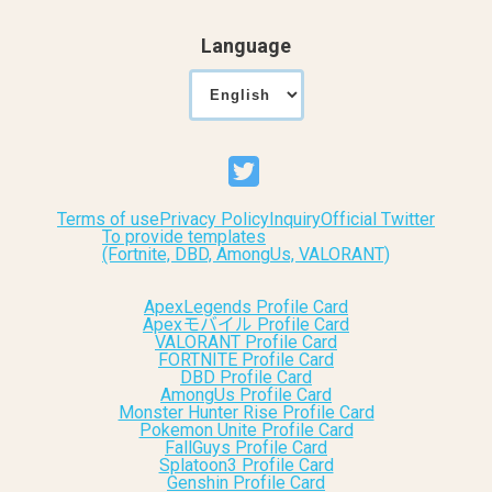
Language
Terms of use
Privacy Policy
Inquiry
Official Twitter
To provide templates
(Fortnite, DBD, AmongUs, VALORANT)
ApexLegends Profile Card
Apexモバイル Profile Card
VALORANT Profile Card
FORTNITE Profile Card
DBD Profile Card
AmongUs Profile Card
Monster Hunter Rise Profile Card
Pokemon Unite Profile Card
FallGuys Profile Card
Splatoon3 Profile Card
Genshin Profile Card