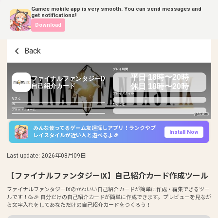
Gamee mobile app is very smooth. You can send messages and
get notifications!
Download
Back
プレイ時間
平日 18時〜20時
ファイナルファンタジーIX
休日 18時〜20時
自己紹介カード
プレイスタイル
なまえ
ID
ひとこと
プラットフォーム
みんな使ってるゲーム友達探しアプリ！ランクやプ
Install Now
レイスタイルが近い人と遊べるよ🎉
Last update
:
2026年08月09日
【ファイナルファンタジーIX】自己紹介カード作成ツール
ファイナルファンタジーIXのかわいい自己紹介カードが簡単に作成・編集できるツー
ルです！🥳🎉 自分だけの自己紹介カードが簡単に作成できます。プレビューを見なが
ら文字入れをしてあなただけの自己紹介カードをつくろう！