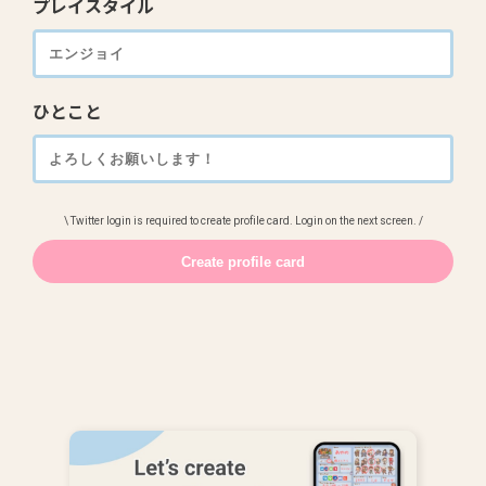
プレイスタイル
ひとこと
\ Twitter login is required to create profile card. Login on the next screen. /