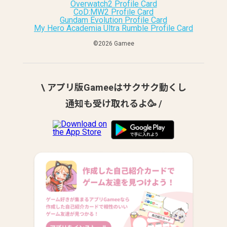
Overwatch2 Profile Card
CoD:MW2 Profile Card
Gundam Evolution Profile Card
My Hero Academia Ultra Rumble Profile Card
©︎2026 Gamee
\ アプリ版Gameeはサクサク動くし
通知も受け取れるよ🥳 /