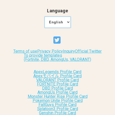
Language
Terms of use
Privacy Policy
Inquiry
Official Twitter
To provide templates
(Fortnite, DBD, AmongUs, VALORANT)
ApexLegends Profile Card
Apexモバイル Profile Card
VALORANT Profile Card
FORTNITE Profile Card
DBD Profile Card
AmongUs Profile Card
Monster Hunter Rise Profile Card
Pokemon Unite Profile Card
FallGuys Profile Card
Splatoon3 Profile Card
Genshin Profile Card