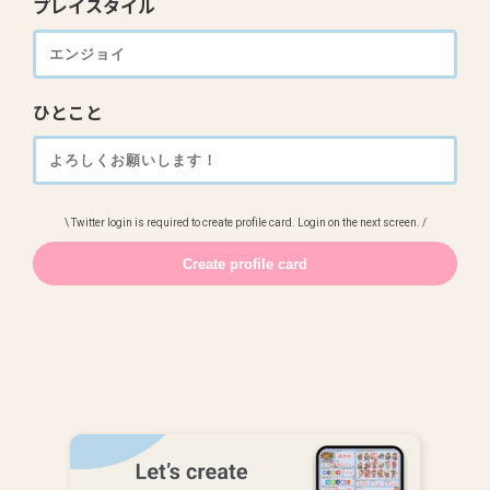
プレイスタイル
ひとこと
\ Twitter login is required to create profile card. Login on the next screen. /