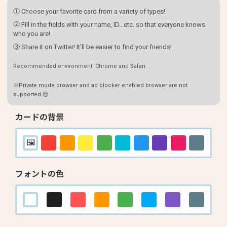
① Choose your favorite card from a variety of types!
② Fill in the fields with your name, ID...etc. so that everyone knows
who you are!
③ Share it on Twitter! It'll be easier to find your friends!
Recommended environment: Chrome and Safari.
※Private mode browser and ad blocker enabled browser are not
supported.😢
カードの背景
フォントの色