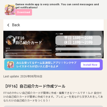
Gamee mobile app is very smooth. You can send messages and
get notifications!
Download
Back
プレイ時間
平日 18時〜20時
FF16
休日 18時〜20時
自己紹介カード
プレイスタイル
なまえ
ID
ひとこと
プラットフォーム
みんな使ってるゲーム友達探しアプリ！ランクやプ
Install Now
レイスタイルが近い人と遊べるよ🎉
Last update
:
2026年08月06日
【FF16】自己紹介カード作成ツール
FF16のかわいい自己紹介カードが簡単に作成・編集できるツールです！🥳🎉 自分だ
けの自己紹介カードが簡単に作成できます。プレビューを見ながら文字入れをしてあ
なただけの自己紹介カードをつくろう！