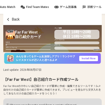
Auto Match
Find Team Mates
ゲーム別募集
診断ツール
Back
プレイ時間
平日 18時〜20時
Far Far West
休日 18時〜20時
自己紹介カード
プレイスタイル
なまえ
ID
ひとこと
プラットフォーム
みんな使ってるゲーム友達探しアプリ！ランクやプ
Install Now
レイスタイルが近い人と遊べるよ🎉
Last update
:
2026年08月07日
【Far Far West】自己紹介カード作成ツール
Far Far Westのかわいい自己紹介カードが簡単に作成・編集できるツールです！🥳🎉
自分だけの自己紹介カードが簡単に作成できます。プレビューを見ながら文字入れを
してあなただけの自己紹介カードをつくろう！