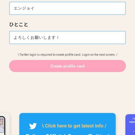
ひとこと
\ Twitter login is required to create profile card. Login on the next screen. /