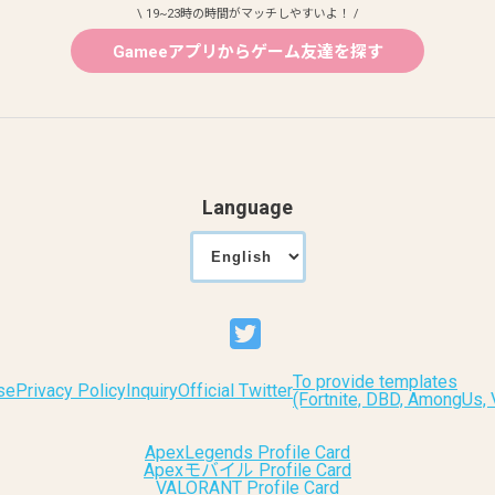
\ 19~23時の時間がマッチしやすいよ！ /
Gameeアプリからゲーム友達を探す
Language
To provide templates
se
Privacy Policy
Inquiry
Official Twitter
(Fortnite, DBD, AmongUs
ApexLegends Profile Card
Apexモバイル Profile Card
VALORANT Profile Card