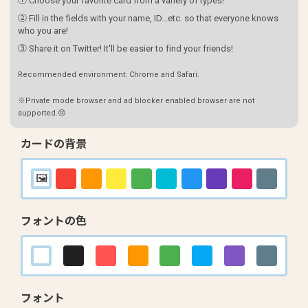
① Choose your favorite card from a variety of types!
② Fill in the fields with your name, ID...etc. so that everyone knows
who you are!
③ Share it on Twitter! It'll be easier to find your friends!
Recommended environment: Chrome and Safari.
※Private mode browser and ad blocker enabled browser are not
supported.😢
カードの背景
フォントの色
フォント