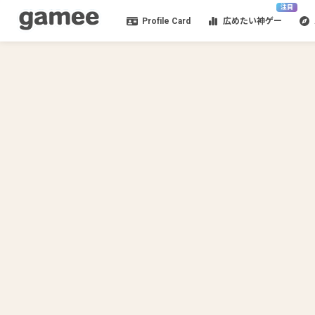
注目
Profile Card
広めたい神ゲー