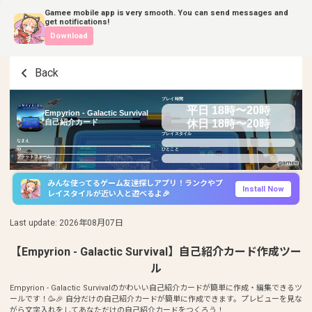
Gamee mobile app is very smooth. You can send messages and
get notifications!
Download
Back
プレイ時間
平日 18時〜20時
Empyrion - Galactic Survival
休日 18時〜20時
自己紹介カード
プレイスタイル
なまえ
ID
ひとこと
プラットフォーム
みんな使ってるゲーム友達探しアプリ！ランクやプ
Install Now
レイスタイルが近い人と遊べるよ🎉
Last update
:
2026年08月07日
【Empyrion - Galactic Survival】自己紹介カード作成ツー
ル
Empyrion - Galactic Survivalのかわいい自己紹介カードが簡単に作成・編集できるツ
ールです！🥳🎉 自分だけの自己紹介カードが簡単に作成できます。プレビューを見な
がら文字入れをしてあなただけの自己紹介カードをつくろう！