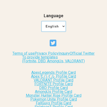
Language
Terms of use
Privacy Policy
Inquiry
Official Twitter
To provide templates
(Fortnite, DBD, AmongUs, VALORANT)
ApexLegends Profile Card
Apexモバイル Profile Card
VALORANT Profile Card
FORTNITE Profile Card
DBD Profile Card
AmongUs Profile Card
Monster Hunter Rise Profile Card
Pokemon Unite Profile Card
FallGuys Profile Card
Splatoon3 Profile Card