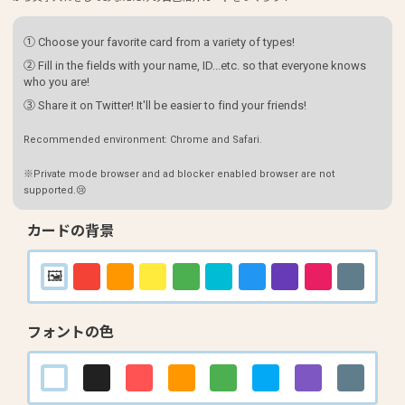
① Choose your favorite card from a variety of types!
② Fill in the fields with your name, ID...etc. so that everyone knows
who you are!
③ Share it on Twitter! It'll be easier to find your friends!
Recommended environment: Chrome and Safari.
※Private mode browser and ad blocker enabled browser are not
supported.😢
カードの背景
フォントの色