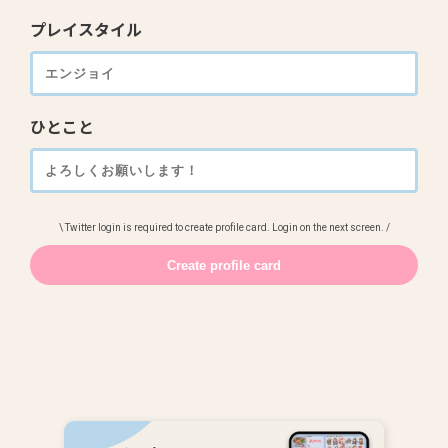
プレイスタイル
ひとこと
\ Twitter login is required to create profile card. Login on the next screen. /