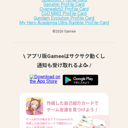
Genshin Profile Card
Overwatch2 Profile Card
CoD:MW2 Profile Card
Gundam Evolution Profile Card
My Hero Academia Ultra Rumble Profile Card
©︎2026 Gamee
\ アプリ版Gameeはサクサク動くし
通知も受け取れるよ🥳 /