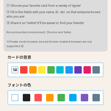
① Choose your favorite card from a variety of types!
② Fill in the fields with your name, ID...etc. so that everyone knows
who you are!
③ Share it on Twitter! It'll be easier to find your friends!
Recommended environment: Chrome and Safari.
※Private mode browser and ad blocker enabled browser are not
supported.😢
カードの背景
フォントの色