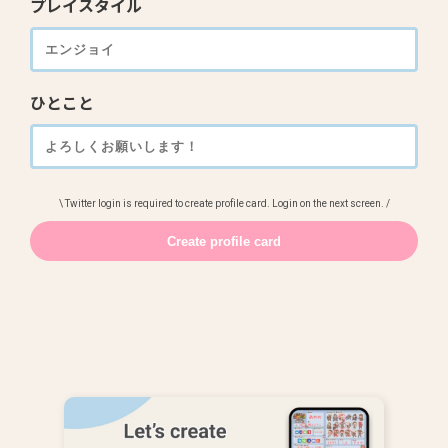
プレイスタイル
ひとこと
\ Twitter login is required to create profile card. Login on the next screen. /