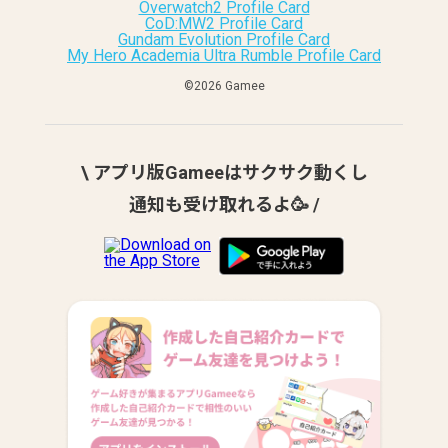
Overwatch2 Profile Card
CoD:MW2 Profile Card
Gundam Evolution Profile Card
My Hero Academia Ultra Rumble Profile Card
©︎2026 Gamee
\ アプリ版Gameeはサクサク動くし
通知も受け取れるよ🥳 /