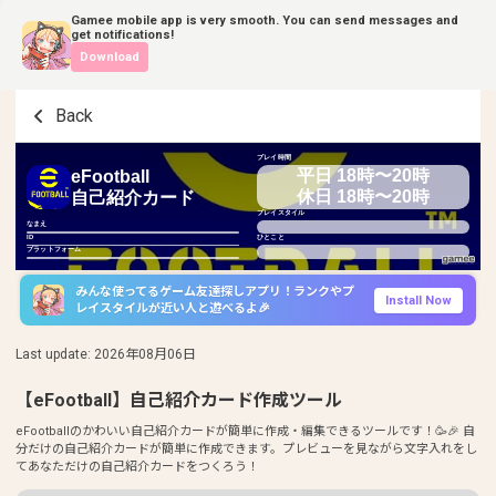
Gamee mobile app is very smooth. You can send messages and
get notifications!
Download
Back
プレイ時間
平日 18時〜20時
eFootball
休日 18時〜20時
自己紹介カード
プレイスタイル
なまえ
ID
ひとこと
プラットフォーム
みんな使ってるゲーム友達探しアプリ！ランクやプ
Install Now
レイスタイルが近い人と遊べるよ🎉
Last update
:
2026年08月06日
【eFootball】自己紹介カード作成ツール
eFootballのかわいい自己紹介カードが簡単に作成・編集できるツールです！🥳🎉 自
分だけの自己紹介カードが簡単に作成できます。プレビューを見ながら文字入れをし
てあなただけの自己紹介カードをつくろう！