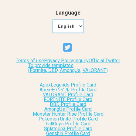
Language
Terms of use
Privacy Policy
Inquiry
Official Twitter
To provide templates
(Fortnite, DBD, AmongUs, VALORANT)
ApexLegends Profile Card
Apexモバイル Profile Card
VALORANT Profile Card
FORTNITE Profile Card
DBD Profile Card
AmongUs Profile Card
Monster Hunter Rise Profile Card
Pokemon Unite Profile Card
FallGuys Profile Card
Splatoon3 Profile Card
Genshin Profile Card