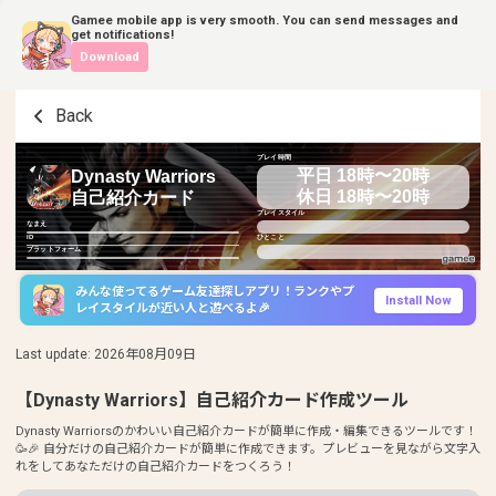
Gamee mobile app is very smooth. You can send messages and
get notifications!
Download
Back
プレイ時間
平日 18時〜20時
Dynasty Warriors
休日 18時〜20時
自己紹介カード
プレイスタイル
なまえ
ID
ひとこと
プラットフォーム
みんな使ってるゲーム友達探しアプリ！ランクやプ
Install Now
レイスタイルが近い人と遊べるよ🎉
Last update
:
2026年08月09日
【Dynasty Warriors】自己紹介カード作成ツール
Dynasty Warriorsのかわいい自己紹介カードが簡単に作成・編集できるツールです！
🥳🎉 自分だけの自己紹介カードが簡単に作成できます。プレビューを見ながら文字入
れをしてあなただけの自己紹介カードをつくろう！