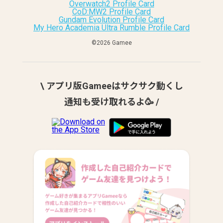
Overwatch2 Profile Card
CoD:MW2 Profile Card
Gundam Evolution Profile Card
My Hero Academia Ultra Rumble Profile Card
©︎2026 Gamee
\ アプリ版Gameeはサクサク動くし
通知も受け取れるよ🥳 /