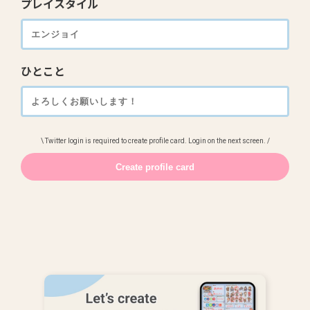
プレイスタイル
ひとこと
\ Twitter login is required to create profile card. Login on the next screen. /