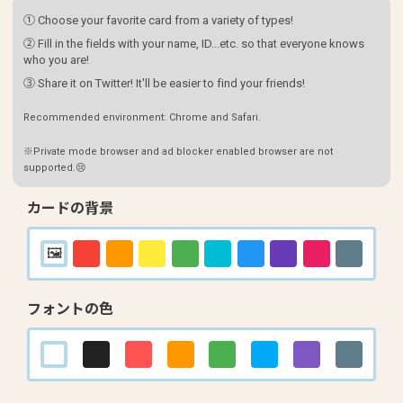
① Choose your favorite card from a variety of types!
② Fill in the fields with your name, ID...etc. so that everyone knows
who you are!
③ Share it on Twitter! It'll be easier to find your friends!
Recommended environment: Chrome and Safari.
※Private mode browser and ad blocker enabled browser are not
supported.😢
カードの背景
フォントの色