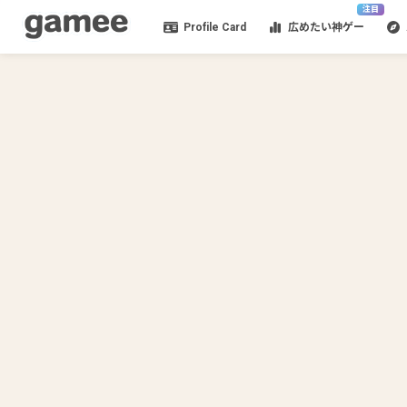
注目
Profile Card
広めたい神ゲー