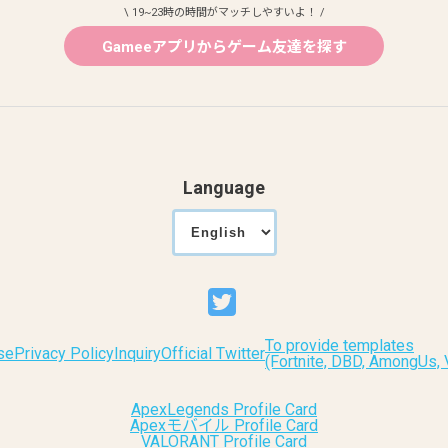
\ 19~23時の時間がマッチしやすいよ！ /
Gameeアプリからゲーム友達を探す
Language
To provide templates
se
Privacy Policy
Inquiry
Official Twitter
(Fortnite, DBD, AmongUs
ApexLegends Profile Card
Apexモバイル Profile Card
VALORANT Profile Card