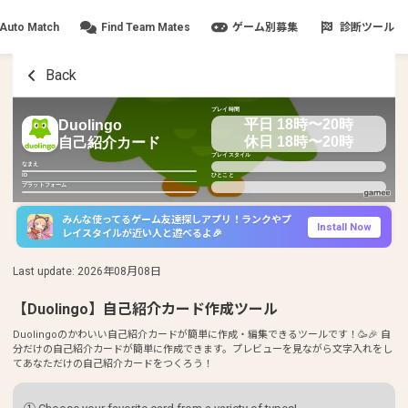
Auto Match
Find Team Mates
ゲーム別募集
診断ツール
Back
プレイ時間
平日 18時〜20時
Duolingo
休日 18時〜20時
自己紹介カード
プレイスタイル
なまえ
ID
ひとこと
プラットフォーム
みんな使ってるゲーム友達探しアプリ！ランクやプ
Install Now
レイスタイルが近い人と遊べるよ🎉
Last update
:
2026年08月08日
【Duolingo】自己紹介カード作成ツール
Duolingoのかわいい自己紹介カードが簡単に作成・編集できるツールです！🥳🎉 自
分だけの自己紹介カードが簡単に作成できます。プレビューを見ながら文字入れをし
てあなただけの自己紹介カードをつくろう！