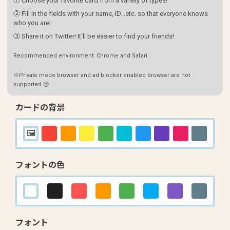
① Choose your favorite card from a variety of types!
② Fill in the fields with your name, ID...etc. so that everyone knows
who you are!
③ Share it on Twitter! It'll be easier to find your friends!
Recommended environment: Chrome and Safari.
※Private mode browser and ad blocker enabled browser are not
supported.😢
カードの背景
フォントの色
フォント