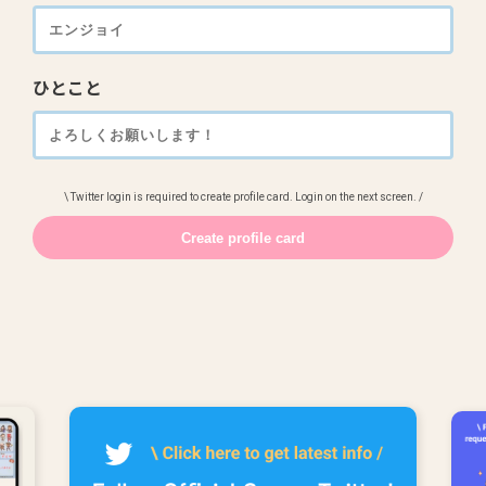
ひとこと
\ Twitter login is required to create profile card. Login on the next screen. /