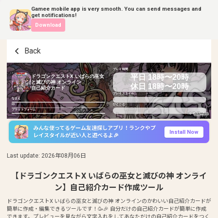
Gamee mobile app is very smooth. You can send messages and
get notifications!
Download
Back
プレイ時間
平日 18時〜20時
ドラゴンクエストX いばらの巫女
と滅びの神 オンライン
休日 18時〜20時
自己紹介カード
プレイスタイル
なまえ
ID
ひとこと
プラットフォーム
みんな使ってるゲーム友達探しアプリ！ランクやプ
Install Now
レイスタイルが近い人と遊べるよ🎉
Last update
:
2026年08月06日
【ドラゴンクエストX いばらの巫女と滅びの神 オンライ
ン】自己紹介カード作成ツール
ドラゴンクエストX いばらの巫女と滅びの神 オンラインのかわいい自己紹介カードが
簡単に作成・編集できるツールです！🥳🎉 自分だけの自己紹介カードが簡単に作成
できます。プレビューを見ながら文字入れをしてあなただけの自己紹介カードをつく