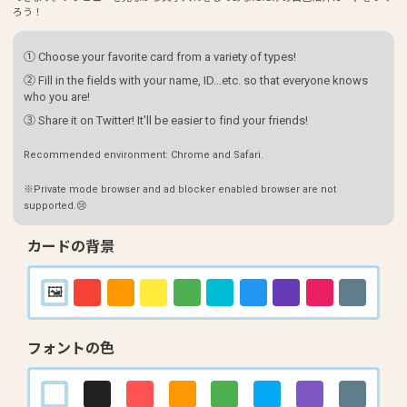
ろう！
① Choose your favorite card from a variety of types!
② Fill in the fields with your name, ID...etc. so that everyone knows
who you are!
③ Share it on Twitter! It'll be easier to find your friends!
Recommended environment: Chrome and Safari.
※Private mode browser and ad blocker enabled browser are not
supported.😢
カードの背景
フォントの色