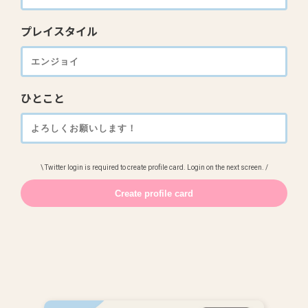
プレイスタイル
ひとこと
\ Twitter login is required to create profile card. Login on the next screen. /