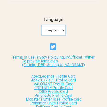
Language
Terms of use
Privacy Policy
Inquiry
Official Twitter
To provide templates
(Fortnite, DBD, AmongUs, VALORANT)
ApexLegends Profile Card
Apexモバイル Profile Card
VALORANT Profile Card
FORTNITE Profile Card
DBD Profile Card
AmongUs Profile Card
Monster Hunter Rise Profile Card
Pokemon Unite Profile Card
FallGuys Profile Card