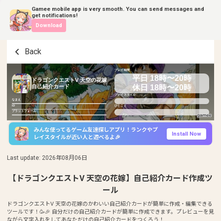
Gamee mobile app is very smooth. You can send messages and
get notifications!
Download
Back
プレイ時間
平日 18時〜20時
ドラゴンクエストV 天空の花嫁
休日 18時〜20時
自己紹介カード
プレイスタイル
なまえ
ID
ひとこと
プラットフォーム
みんな使ってるゲーム友達探しアプリ！ランクやプ
Install Now
レイスタイルが近い人と遊べるよ🎉
Last update
:
2026年08月06日
【ドラゴンクエストV 天空の花嫁】自己紹介カード作成ツ
ール
ドラゴンクエストV 天空の花嫁のかわいい自己紹介カードが簡単に作成・編集できる
ツールです！🥳🎉 自分だけの自己紹介カードが簡単に作成できます。プレビューを見
ながら文字入れをしてあなただけの自己紹介カードをつくろう！