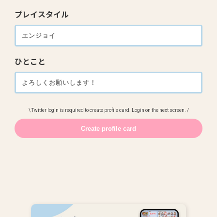
プレイスタイル
ひとこと
\ Twitter login is required to create profile card. Login on the next screen. /