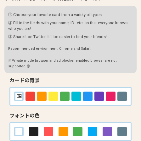
① Choose your favorite card from a variety of types!
② Fill in the fields with your name, ID...etc. so that everyone knows
who you are!
③ Share it on Twitter! It'll be easier to find your friends!
Recommended environment: Chrome and Safari.
※Private mode browser and ad blocker enabled browser are not
supported.😢
カードの背景
フォントの色