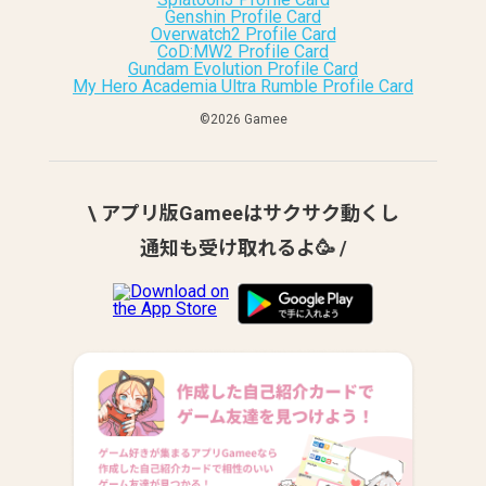
Genshin Profile Card
Overwatch2 Profile Card
CoD:MW2 Profile Card
Gundam Evolution Profile Card
My Hero Academia Ultra Rumble Profile Card
©︎2026 Gamee
\ アプリ版Gameeはサクサク動くし
通知も受け取れるよ🥳 /