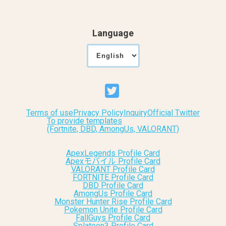
Language
Terms of use
Privacy Policy
Inquiry
Official Twitter
To provide templates
(Fortnite, DBD, AmongUs, VALORANT)
ApexLegends Profile Card
Apexモバイル Profile Card
VALORANT Profile Card
FORTNITE Profile Card
DBD Profile Card
AmongUs Profile Card
Monster Hunter Rise Profile Card
Pokemon Unite Profile Card
FallGuys Profile Card
Splatoon3 Profile Card