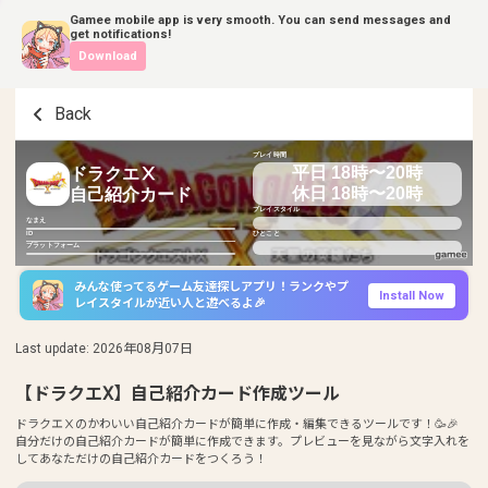
Gamee mobile app is very smooth. You can send messages and
get notifications!
Download
Back
プレイ時間
平日 18時〜20時
ドラクエⅩ
休日 18時〜20時
自己紹介カード
プレイスタイル
なまえ
ID
ひとこと
プラットフォーム
みんな使ってるゲーム友達探しアプリ！ランクやプ
Install Now
レイスタイルが近い人と遊べるよ🎉
Last update
:
2026年08月07日
【ドラクエⅩ】自己紹介カード作成ツール
ドラクエⅩのかわいい自己紹介カードが簡単に作成・編集できるツールです！🥳🎉
自分だけの自己紹介カードが簡単に作成できます。プレビューを見ながら文字入れを
してあなただけの自己紹介カードをつくろう！