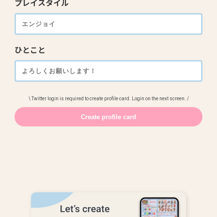
プレイスタイル
ひとこと
\ Twitter login is required to create profile card. Login on the next screen. /