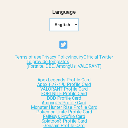
Language
Terms of use
Privacy Policy
Inquiry
Official Twitter
To provide templates
(Fortnite, DBD, AmongUs, VALORANT)
ApexLegends Profile Card
Apexモバイル Profile Card
VALORANT Profile Card
FORTNITE Profile Card
DBD Profile Card
AmongUs Profile Card
Monster Hunter Rise Profile Card
Pokemon Unite Profile Card
FallGuys Profile Card
Splatoon3 Profile Card
Genshin Profile Card