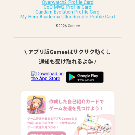
Overwatch2 Profile Card
CoD:MW2 Profile Card
Gundam Evolution Profile Card
My Hero Academia Ultra Rumble Profile Card
©︎2026 Gamee
\ アプリ版Gameeはサクサク動くし
通知も受け取れるよ🥳 /