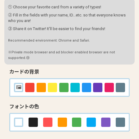
① Choose your favorite card from a variety of types!
② Fill in the fields with your name, ID...etc. so that everyone knows
who you are!
③ Share it on Twitter! It'll be easier to find your friends!
Recommended environment: Chrome and Safari.
※Private mode browser and ad blocker enabled browser are not
supported.😢
カードの背景
フォントの色