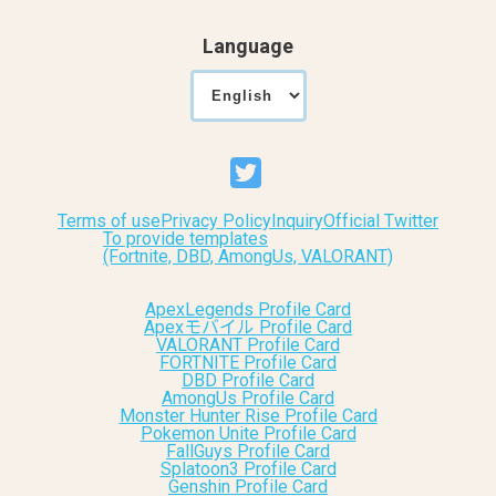
Language
Terms of use
Privacy Policy
Inquiry
Official Twitter
To provide templates
(Fortnite, DBD, AmongUs, VALORANT)
ApexLegends Profile Card
Apexモバイル Profile Card
VALORANT Profile Card
FORTNITE Profile Card
DBD Profile Card
AmongUs Profile Card
Monster Hunter Rise Profile Card
Pokemon Unite Profile Card
FallGuys Profile Card
Splatoon3 Profile Card
Genshin Profile Card