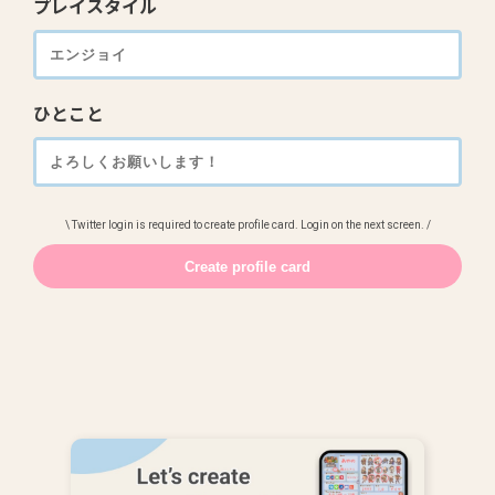
プレイスタイル
ひとこと
\ Twitter login is required to create profile card. Login on the next screen. /