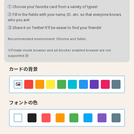
① Choose your favorite card from a variety of types!
② Fill in the fields with your name, ID...etc. so that everyone knows
who you are!
③ Share it on Twitter! It'll be easier to find your friends!
Recommended environment: Chrome and Safari.
※Private mode browser and ad blocker enabled browser are not
supported.😢
カードの背景
フォントの色