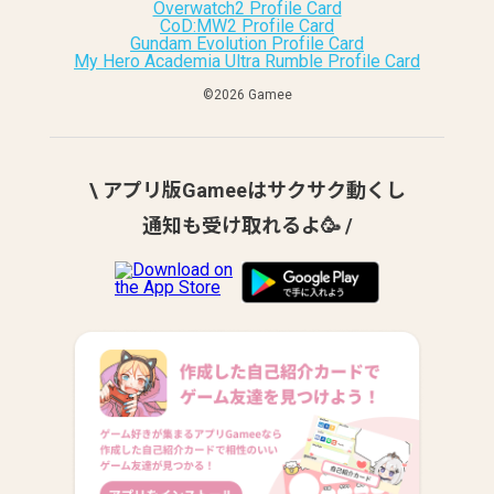
Overwatch2 Profile Card
CoD:MW2 Profile Card
Gundam Evolution Profile Card
My Hero Academia Ultra Rumble Profile Card
©︎2026 Gamee
\ アプリ版Gameeはサクサク動くし
通知も受け取れるよ🥳 /