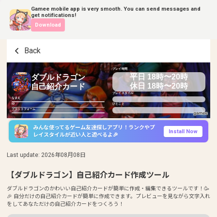
Gamee mobile app is very smooth. You can send messages and
get notifications!
Download
Back
プレイ時間
平日 18時〜20時
ダブルドラゴン
休日 18時〜20時
自己紹介カード
プレイスタイル
なまえ
ID
ひとこと
プラットフォーム
みんな使ってるゲーム友達探しアプリ！ランクやプ
Install Now
レイスタイルが近い人と遊べるよ🎉
Last update
:
2026年08月08日
【ダブルドラゴン】自己紹介カード作成ツール
ダブルドラゴンのかわいい自己紹介カードが簡単に作成・編集できるツールです！🥳
🎉 自分だけの自己紹介カードが簡単に作成できます。プレビューを見ながら文字入れ
をしてあなただけの自己紹介カードをつくろう！