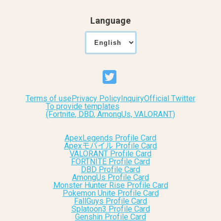
Language
Terms of use
Privacy Policy
Inquiry
Official Twitter
To provide templates
(Fortnite, DBD, AmongUs, VALORANT)
ApexLegends Profile Card
Apexモバイル Profile Card
VALORANT Profile Card
FORTNITE Profile Card
DBD Profile Card
AmongUs Profile Card
Monster Hunter Rise Profile Card
Pokemon Unite Profile Card
FallGuys Profile Card
Splatoon3 Profile Card
Genshin Profile Card