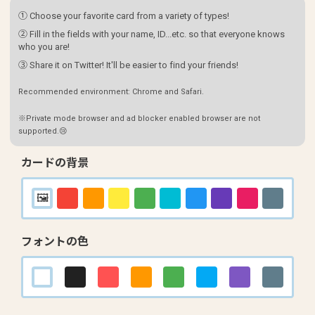
① Choose your favorite card from a variety of types!
② Fill in the fields with your name, ID...etc. so that everyone knows
who you are!
③ Share it on Twitter! It'll be easier to find your friends!
Recommended environment: Chrome and Safari.
※Private mode browser and ad blocker enabled browser are not
supported.😢
カードの背景
フォントの色