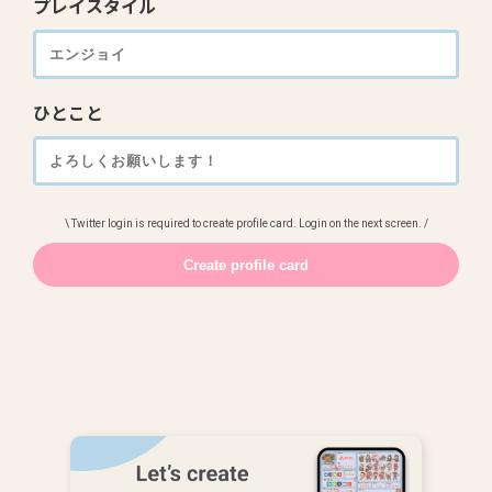
プレイスタイル
ひとこと
\ Twitter login is required to create profile card. Login on the next screen. /