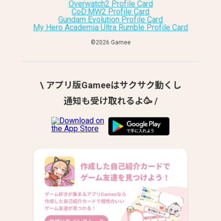
Overwatch2 Profile Card
CoD:MW2 Profile Card
Gundam Evolution Profile Card
My Hero Academia Ultra Rumble Profile Card
©︎2026 Gamee
\ アプリ版Gameeはサクサク動くし
通知も受け取れるよ🥳 /