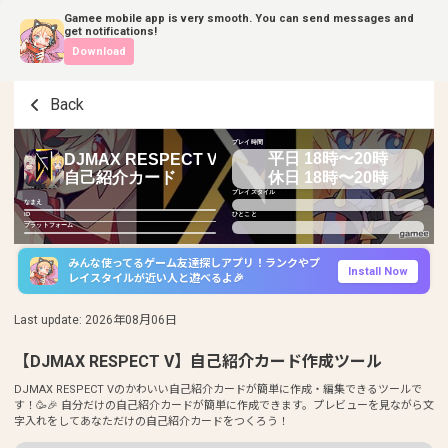
Gamee mobile app is very smooth. You can send messages and
get notifications!
Download
Back
プレイ時間
平日 18時〜20時
DJMAX RESPECT V
休日 18時〜20時
自己紹介カード
プレイスタイル
なまえ
ID
ひとこと
プラットフォーム
みんな使ってるゲーム友達探しアプリ！ランクやプ
Install Now
レイスタイルが近い人と遊べるよ🎉
Last update
:
2026年08月06日
【DJMAX RESPECT V】自己紹介カード作成ツール
DJMAX RESPECT Vのかわいい自己紹介カードが簡単に作成・編集できるツールで
す！🥳🎉 自分だけの自己紹介カードが簡単に作成できます。プレビューを見ながら文
字入れをしてあなただけの自己紹介カードをつくろう！