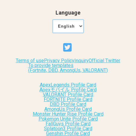
Language
Terms of use
Privacy Policy
Inquiry
Official Twitter
To provide templates
(Fortnite, DBD, AmongUs, VALORANT)
ApexLegends Profile Card
Apexモバイル Profile Card
VALORANT Profile Card
FORTNITE Profile Card
DBD Profile Card
AmongUs Profile Card
Monster Hunter Rise Profile Card
Pokemon Unite Profile Card
FallGuys Profile Card
Splatoon3 Profile Card
Genshin Profile Card