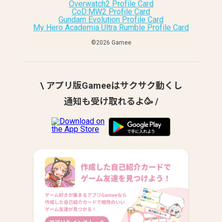
Overwatch2 Profile Card
CoD:MW2 Profile Card
Gundam Evolution Profile Card
My Hero Academia Ultra Rumble Profile Card
©︎2026 Gamee
\ アプリ版Gameeはサクサク動くし
通知も受け取れるよ🥳 /