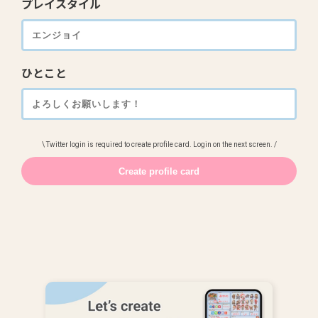
プレイスタイル
ひとこと
\ Twitter login is required to create profile card. Login on the next screen. /