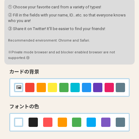
① Choose your favorite card from a variety of types!
② Fill in the fields with your name, ID...etc. so that everyone knows
who you are!
③ Share it on Twitter! It'll be easier to find your friends!
Recommended environment: Chrome and Safari.
※Private mode browser and ad blocker enabled browser are not
supported.😢
カードの背景
フォントの色