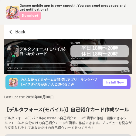
Gamee mobile app is very smooth. You can send messages and
get notifications!
Download
Back
プレイ時間
平日 18時〜20時
デルタフォース(モバイル)
休日 18時〜20時
自己紹介カード
プレイスタイル
なまえ
ID
ひとこと
プラットフォーム
みんな使ってるゲーム友達探しアプリ！ランクやプ
Install Now
レイスタイルが近い人と遊べるよ🎉
Last update
:
2026年08月08日
【デルタフォース(モバイル)】自己紹介カード作成ツール
デルタフォース(モバイル)のかわいい自己紹介カードが簡単に作成・編集できるツー
ルです！🥳🎉 自分だけの自己紹介カードが簡単に作成できます。プレビューを見なが
ら文字入れをしてあなただけの自己紹介カードをつくろう！