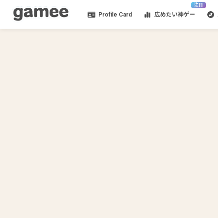
注目
Profile Card
広めたい神ゲー