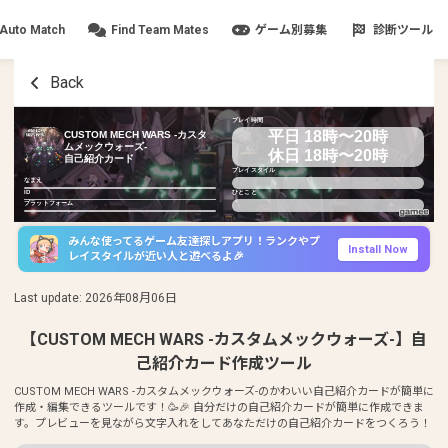
Auto Match
Find Team Mates
ゲーム別募集
診断ツール
Back
プレイ時間
平日 18時〜20時
CUSTOM MECH WARS -カスタ
ムメックウォーズ-
休日 18時〜20時
自己紹介カード
プレイスタイル
なまえ
ID
ひとこと
プラットフォーム
みんな使ってるゲーム友達探しアプリ！ランクやプ
Install Now
レイスタイルが近い人と遊べるよ🎉
Last update
:
2026年08月06日
【CUSTOM MECH WARS -カスタムメックウォーズ-】自
己紹介カード作成ツール
CUSTOM MECH WARS -カスタムメックウォーズ-のかわいい自己紹介カードが簡単に
作成・編集できるツールです！🥳🎉 自分だけの自己紹介カードが簡単に作成できま
す。プレビューを見ながら文字入れをしてあなただけの自己紹介カードをつくろう！