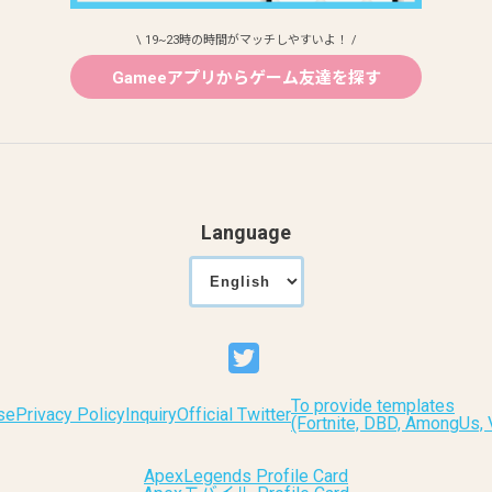
\ 19~23時の時間がマッチしやすいよ！ /
Gameeアプリからゲーム友達を探す
Language
To provide templates
se
Privacy Policy
Inquiry
Official Twitter
(Fortnite, DBD, AmongUs
ApexLegends Profile Card