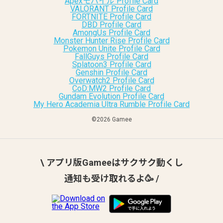
Apexモバイル Profile Card
VALORANT Profile Card
FORTNITE Profile Card
DBD Profile Card
AmongUs Profile Card
Monster Hunter Rise Profile Card
Pokemon Unite Profile Card
FallGuys Profile Card
Splatoon3 Profile Card
Genshin Profile Card
Overwatch2 Profile Card
CoD:MW2 Profile Card
Gundam Evolution Profile Card
My Hero Academia Ultra Rumble Profile Card
©︎2026 Gamee
\ アプリ版Gameeはサクサク動くし
通知も受け取れるよ🥳 /