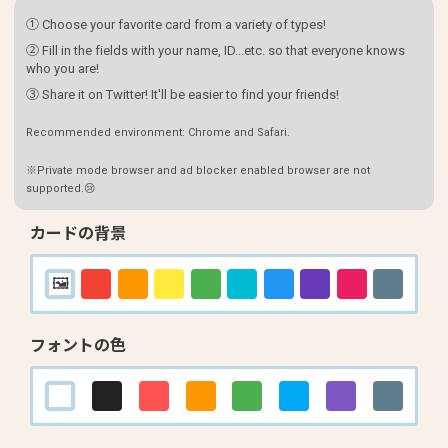
① Choose your favorite card from a variety of types!
② Fill in the fields with your name, ID...etc. so that everyone knows
who you are!
③ Share it on Twitter! It'll be easier to find your friends!
Recommended environment: Chrome and Safari.
※Private mode browser and ad blocker enabled browser are not
supported.😢
カードの背景
フォントの色