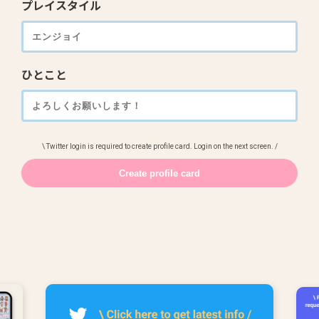
プレイスタイル
ひとこと
\ Twitter login is required to create profile card. Login on the next screen. /