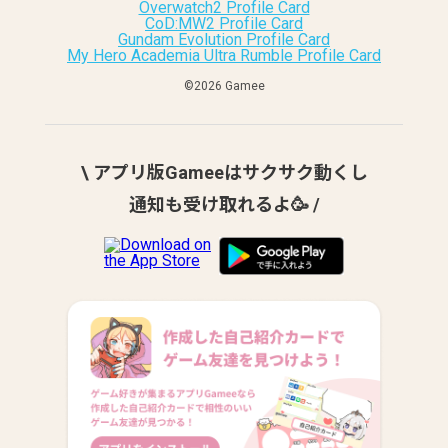
Overwatch2 Profile Card
CoD:MW2 Profile Card
Gundam Evolution Profile Card
My Hero Academia Ultra Rumble Profile Card
©︎2026 Gamee
\ アプリ版Gameeはサクサク動くし
通知も受け取れるよ🥳 /