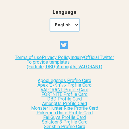
Language
Terms of use
Privacy Policy
Inquiry
Official Twitter
To provide templates
(Fortnite, DBD, AmongUs, VALORANT)
ApexLegends Profile Card
Apexモバイル Profile Card
VALORANT Profile Card
FORTNITE Profile Card
DBD Profile Card
AmongUs Profile Card
Monster Hunter Rise Profile Card
Pokemon Unite Profile Card
FallGuys Profile Card
Splatoon3 Profile Card
Genshin Profile Card