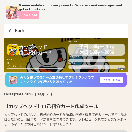
Gamee mobile app is very smooth. You can send messages and
get notifications!
Download
Back
プレイ時間
平日 18時〜20時
カップヘッド
休日 18時〜20時
自己紹介カード
プレイスタイル
なまえ
ID
ひとこと
プラットフォーム
みんな使ってるゲーム友達探しアプリ！ランクやプ
Install Now
レイスタイルが近い人と遊べるよ🎉
Last update
:
2026年08月09日
【カップヘッド】自己紹介カード作成ツール
カップヘッドのかわいい自己紹介カードが簡単に作成・編集できるツールです！🥳🎉
自分だけの自己紹介カードが簡単に作成できます。プレビューを見ながら文字入れを
してあなただけの自己紹介カードをつくろう！