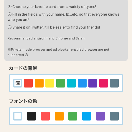
① Choose your favorite card from a variety of types!
② Fill in the fields with your name, ID...etc. so that everyone knows
who you are!
③ Share it on Twitter! It'll be easier to find your friends!
Recommended environment: Chrome and Safari.
※Private mode browser and ad blocker enabled browser are not
supported.😢
カードの背景
フォントの色