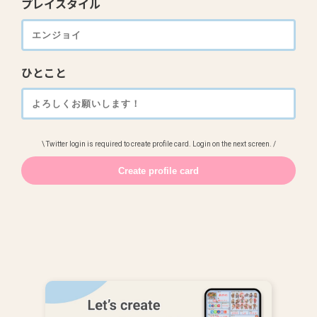
プレイスタイル
ひとこと
\ Twitter login is required to create profile card. Login on the next screen. /