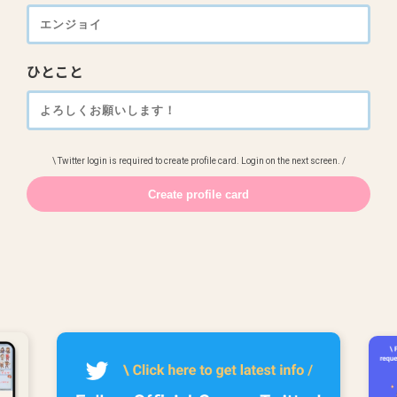
ひとこと
\ Twitter login is required to create profile card. Login on the next screen. /