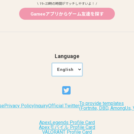
\ 19~23時の時間がマッチしやすいよ！ /
Gameeアプリからゲーム友達を探す
Language
To provide templates
se
Privacy Policy
Inquiry
Official Twitter
(Fortnite, DBD, AmongUs
ApexLegends Profile Card
Apexモバイル Profile Card
VALORANT Profile Card