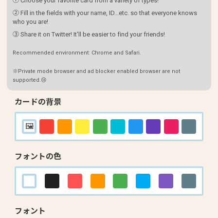
① Choose your favorite card from a variety of types!
② Fill in the fields with your name, ID...etc. so that everyone knows
who you are!
③ Share it on Twitter! It'll be easier to find your friends!
Recommended environment: Chrome and Safari.
※Private mode browser and ad blocker enabled browser are not
supported.😢
カードの背景
フォントの色
フォント