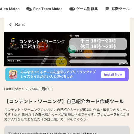
Auto Match
Find Team Mates
ゲーム別募集
診断ツール
Back
プレイ時間
平日 18時〜20時
コンテント・ワーニング
休日 18時〜20時
自己紹介カード
プレイスタイル
なまえ
ID
ひとこと
プラットフォーム
みんな使ってるゲーム友達探しアプリ！ランクやプ
Install Now
レイスタイルが近い人と遊べるよ🎉
Last update
:
2026年08月07日
【コンテント・ワーニング】自己紹介カード作成ツール
コンテント・ワーニングのかわいい自己紹介カードが簡単に作成・編集できるツール
です！🥳🎉 自分だけの自己紹介カードが簡単に作成できます。プレビューを見ながら
文字入れをしてあなただけの自己紹介カードをつくろう！