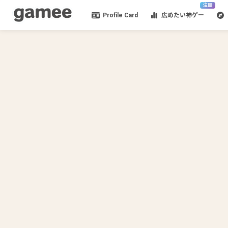
注目
Profile Card
広めたい神ゲー